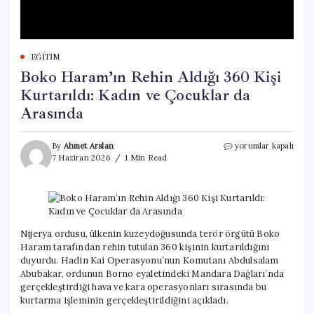
EĞITIM
Boko Haram’ın Rehin Aldığı 360 Kişi
Kurtarıldı: Kadın ve Çocuklar da
Arasında
Boko
By
Ahmet Arslan
yorumlar kapalı
Haram’ın
7 Haziran 2026
1 Min Read
Rehin
Aldığı
360
Kişi
Kurtarıldı:
Kadın
Nijerya ordusu, ülkenin kuzeydoğusunda terör örgütü Boko
ve
Haram tarafından rehin tutulan 360 kişinin kurtarıldığını
Çocuklar
duyurdu. Hadin Kai Operasyonu’nun Komutanı Abdulsalam
da
Abubakar, ordunun Borno eyaletindeki Mandara Dağları’nda
Arasında
gerçekleştirdiği hava ve kara operasyonları sırasında bu
için
kurtarma işleminin gerçekleştirildiğini açıkladı.