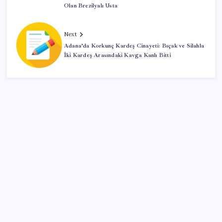
Olan Brezilyalı Usta
Next
Adana’da Korkunç Kardeş Cinayeti: Bıçak ve Silahla
İki Kardeş Arasındaki Kavga Kanlı Bitti
SON YAZILAR
UBS Baş Yatırım Sorumlusu’ndan altın tahmini:
Fiyatlardaki düşüşler alım fırsatı yaratıyor