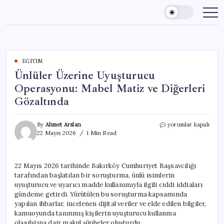
Skip
to
content
EĞITIM
Ünlüler Üzerine Uyuşturucu
Operasyonu: Mabel Matiz ve Diğerleri
Gözaltında
Ünlüler
By
Ahmet Arslan
yorumlar kapalı
Üzerine
22 Mayıs 2026
1 Min Read
Uyuşturucu
Operasyonu:
Mabel
22 Mayıs 2026 tarihinde Bakırköy Cumhuriyet Başsavcılığı
Matiz
tarafından başlatılan bir soruşturma, ünlü isimlerin
ve
Diğerleri
uyuşturucu ve uyarıcı madde kullanımıyla ilgili ciddi iddiaları
Gözaltında
gündeme getirdi. Yürütülen bu soruşturma kapsamında
için
yapılan ihbarlar, incelenen dijital veriler ve elde edilen bilgiler,
kamuoyunda tanınmış kişilerin uyuşturucu kullanma
olasılığına dair makul şüpheler oluşturdu.