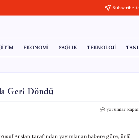
Subscribe t
ĞİTİM
EKONOMİ
SAĞLIK
TEKNOLOJİ
TANI
la Geri Döndü
Drake,
yorumlar kapal
Rekor
Dinlenme
Sayısıyla
Geri
 Yusuf Arslan tarafından yayımlanan habere göre, ünlü