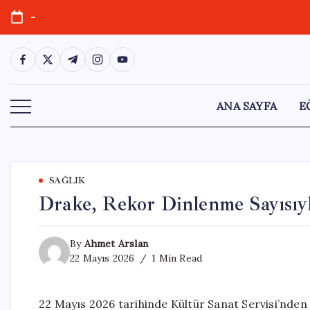
Skip
-
to
content
https://www.facebook.com/
https://twitter.com/
https://t.me/
https://www.instagram.com/
https://youtube.com/
ANA SAYFA
E
SAĞLIK
Drake, Rekor Dinlenme Sayısıy
By
Ahmet Arslan
22 Mayıs 2026
1 Min Read
22 Mayıs 2026 tarihinde Kültür Sanat Servisi’nden