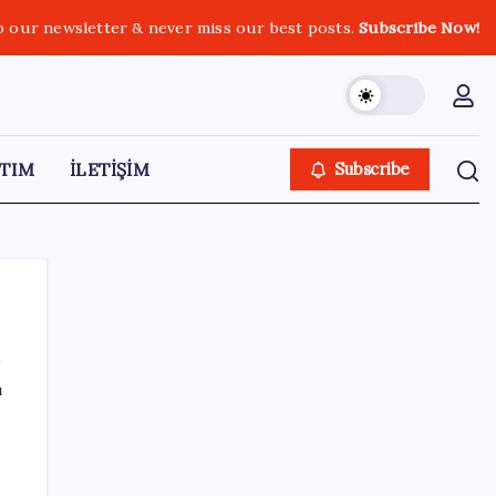
o our newsletter & never miss our best posts.
Subscribe Now!
TIM
İLETİŞİM
Subscribe
ı
SON YAZILAR
İş Bankası’nda üst yönetim değişikliği