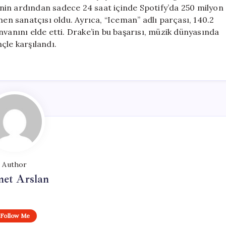
Döndü
nin ardından sadece 24 saat içinde Spotify’da 250 milyon
için
nen sanatçısı oldu. Ayrıca, “Iceman” adlı parçası, 140.2
nvanını elde etti. Drake’in bu başarısı, müzik dünyasında
çle karşılandı.
Author
et Arslan
Follow Me