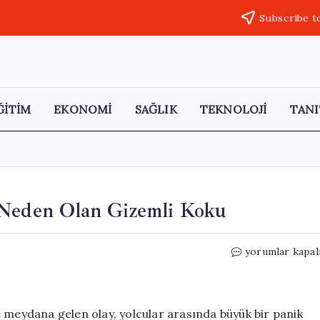
Subscribe t
ĞİTİM
EKONOMİ
SAĞLIK
TEKNOLOJİ
TANI
 Neden Olan Gizemli Koku
Tokyo’daki
yorumlar kapal
Yolcu
Treni
Paniğe
Neden
e meydana gelen olay, yolcular arasında büyük bir panik