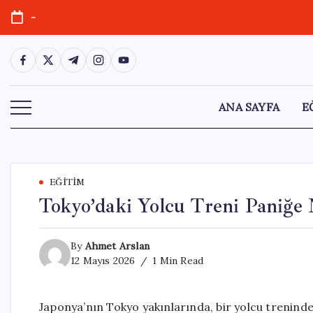
Skip
-
to
content
https://www.facebook.com/
https://twitter.com/
https://t.me/
https://www.instagram.com/
https://youtube.com/
ANA SAYFA
E
EĞITIM
Tokyo’daki Yolcu Treni Paniğe
By
Ahmet Arslan
12 Mayıs 2026
1 Min Read
Japonya’nın Tokyo yakınlarında, bir yolcu trenind