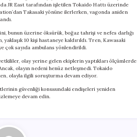
Olan
nda JR East tarafından işletilen Tokaido Hattı üzerinde
Gizemli
ation’dan Takasaki yönüne ilerlerken, vagonda aniden
Koku
landı.
için
ini, bunun üzerine öksürük, boğaz tahrişi ve nefes darlığı
an, yaklaşık 10 kişi hastaneye kaldırıldı. Tren, Kawasaki
ye çok sayıda ambulans yönlendirildi.
etkililer, olay yerine gelen ekiplerin yaptıkları ölçümlerde
. Ancak, olayın nedeni henüz netleşmedi. Tokaido
en, olayla ilgili soruşturma devam ediyor.
atlerinin güvenliği konusundaki endişeleri yeniden
i izlemeye devam edin.