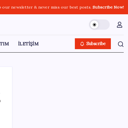
o our newsletter & never miss our best posts.
Subscribe Now!
TIM
İLETİŞİM
Subscribe
ı
SON YAZILAR
Uluslararası öğrencilere 2 yıl ikamet izni