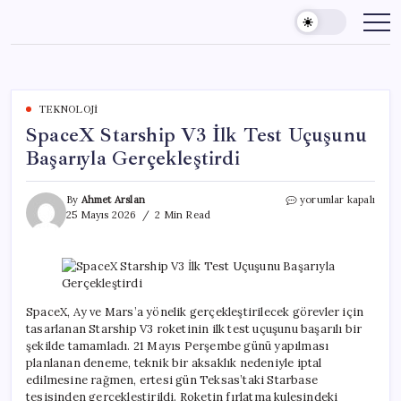
Skip
to
content
TEKNOLOJI
SpaceX Starship V3 İlk Test Uçuşunu
Başarıyla Gerçekleştirdi
SpaceX
By
Ahmet Arslan
yorumlar kapalı
Starship
25 Mayıs 2026
2 Min Read
V3
İlk
Test
Uçuşunu
Başarıyla
Gerçekleştirdi
SpaceX, Ay ve Mars’a yönelik gerçekleştirilecek görevler için
için
tasarlanan Starship V3 roketinin ilk test uçuşunu başarılı bir
şekilde tamamladı. 21 Mayıs Perşembe günü yapılması
planlanan deneme, teknik bir aksaklık nedeniyle iptal
edilmesine rağmen, ertesi gün Teksas’taki Starbase
tesisinden gerçekleştirildi. Roketin fırlatma kulesindeki