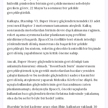
hidrolik pimlerden birinin geri çekilememesi sebebiyle
geciken görev, 22 Mayıs’ta sorunsuz bir şekilde
gerçekleştirildi.
Kalkışta, Starship V3, Super Heavy güçlendiricisindeki 33 adet
yeni nesil Raptor 3 motorunun tamamını ateşledi. Kalkış
sonrasında motorlardan birinin devre dışı kalmasına rağmen,
roket aşama ayrımına kadar planlanan uçuş profilini
sürdürmeyi başardı. SpaceX’in özellikle test etmek istediği
yönlendirmeli dönüş manevrası da başarılı bir şekilde
gerçekleşti; bu sistem, roketin gelecekte kontrollü bir biçimde
geri dönüş yapabilmesi için kritik öneme sahip.
Ancak, Super Heavy güçlendiricisinin geri dönüşü tam
anlamıyla kusursuz olmadı. “Boostback burn” manevrasını
gerçekleştirmek için gerekli motorlardan bazıları yeniden
çalıştırılamadı ve bu nedenle güçlendirici sadece kısmi bir
geri dönüş ateşlemesi yaparak Meksika Körfezi’ne düştü. Bu
uçuşta kullanılan güçlendiricinin geri kazanılması zaten
planlanmamıştı, dolayısıyla SpaceX, önceki uçuşlarda
kullanılan bazı güçlendiricilerini fırlatma kulesinde yakalamış
olsa da bu sefer böyle bir hedef yoktu.
Starship’in üst kademe aracı olan Ship, kalkıştan yaklaşık 30