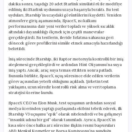
dakika sonra, taşıdığı 20 adet Starlink simülatörü ile modifiye
edilmiş iki Starlink uydusunu uzaya başarıyla bıraktı. Bu test
uyduları, Starship’in uzaydaki görüntülerini kaydetti. Yeniden
atmosfere giriş aşamasında, SpaceX, ısı kalkanı
performansına dair yeni veriler topladı ve yüksek sıcaklık
altındaki dayanıklılığı ölçmek için çeşitli manevralar
gerçekleştirdi. Bu testlerin, ileride fırlatma sahasına geri
dönecek görev profillerini simüle etmek amacıyla hazırlandığı
belirtildi.
İniş sürecinde Starship, iki Raptor motoruyla kontrollü bir iniş
ateşlemesi gerçekleştirdi ve ardından Hint Okyanusu’na suya
iniş yaptı. Ancak, araç suya temas ettikten sonra patladı.
Bununla birlikte, SpaceX, uçuş süresince elde edilen verilerin
görev açısından yeterli olduğunu açıkladı. Şirketin test
yaklaşımı, uzun süredir kontrollü risk alma ve veri toplama
stratejisi üzerine kurulu.
SpaceX CEO’su Elon Musk, test uçuşunun ardından sosyal
medya üzerinden yaptığı paylaşımda ekibini tebrik ederek, ilk
Starship V3 uçuşunu “epik” olarak nitelendirdi ve bu gelişmeyi
“insanlık adına bir gol” olarak tanımladı. Ayrıca, SpaceX’in
kısa süre önce halka arz sürecine ilişkin resmi başvuruları
ABD Menkul Kıymetler ve Borsa Komisyonu’na sunduğu