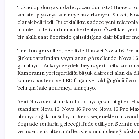
Teknoloji dünyasında heyecan dorukta! Huawei, ort
serisini piyasaya sürmeye hazırlanıyor. Şirket, Nov
olarak belirledi. Bu etkinlikte sadece yeni telefon
ürünlerin de tanıtılması bekleniyor. Özellikle, y
bir akıllı saat üzerinde çalışıldığına dair bilgiler m
Tanıtım görselleri, özellikle Huawei Nova 16 Pro m
Şirket tarafından yayınlanan görsellerde, Nova 16 
görülüyor. Arka yüzeydeki beyaz şerit, cihazın önc
Kameranın yerleştirildiği büyük dairesel alan da dik
kamera sistemi ve LED flaşın yer aldığı görülüyo
belirgin hale getirmeyi amaçlıyor.
Yeni Nova serisi hakkında ortaya çıkan bilgiler, Hua
standart Nova 16, Nova 16 Pro ve Nova 16 Pro Max.
almayacağı konuşuluyor. Renk seçenekleri arasında
degrade tonlarla geleceği ifade ediliyor. Serinin 
ve mavi renk alternatifleriyle sunulabileceği söylen