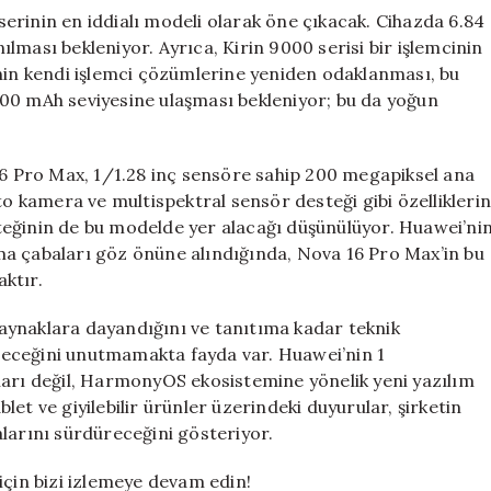
erinin en iddialı modeli olarak öne çıkacak. Cihazda 6.84
lması bekleniyor. Ayrıca, Kirin 9000 serisi bir işlemcinin
’nin kendi işlemci çözümlerine yeniden odaklanması, bu
 7000 mAh seviyesine ulaşması bekleniyor; bu da yoğun
 16 Pro Max, 1/1.28 inç sensöre sahip 200 megapiksel ana
to kamera ve multispektral sensör desteği gibi özellikleri
teğinin de bu modelde yer alacağı düşünülüyor. Huawei’ni
ma çabaları göz önüne alındığında, Nova 16 Pro Max’in bu
ktır.
aynaklara dayandığını ve tanıtıma kadar teknik
bileceğini unutmamakta fayda var. Huawei’nin 1
ları değil, HarmonyOS ekosistemine yönelik yeni yazılım
ablet ve giyilebilir ürünler üzerindeki duyurular, şirketin
larını sürdüreceğini gösteriyor.
için bizi izlemeye devam edin!