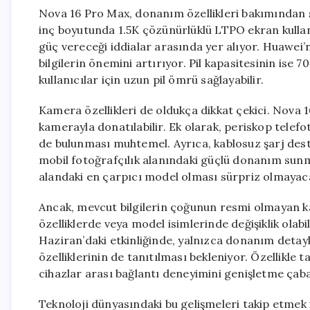
Nova 16 Pro Max, donanım özellikleri bakımından s
inç boyutunda 1.5K çözünürlüklü LTPO ekran kullanı
güç vereceği iddialar arasında yer alıyor. Huawei
bilgilerin önemini artırıyor. Pil kapasitesinin ise
kullanıcılar için uzun pil ömrü sağlayabilir.
Kamera özellikleri de oldukça dikkat çekici. Nova
kamerayla donatılabilir. Ek olarak, periskop telefo
de bulunması muhtemel. Ayrıca, kablosuz şarj des
mobil fotoğrafçılık alanındaki güçlü donanım sun
alandaki en çarpıcı model olması sürpriz olmayaca
Ancak, mevcut bilgilerin çoğunun resmi olmayan k
özelliklerde veya model isimlerinde değişiklik ola
Haziran’daki etkinliğinde, yalnızca donanım detay
özelliklerinin de tanıtılması bekleniyor. Özellikle t
cihazlar arası bağlantı deneyimini genişletme çaba
Teknoloji dünyasındaki bu gelişmeleri takip etmek 