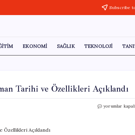
Subscribe t
ĞİTİM
EKONOMİ
SAĞLIK
TEKNOLOJİ
TANI
an Tarihi ve Özellikleri Açıklandı
Huawei
yorumlar kapal
Nova
16
Serisinin
Lansman