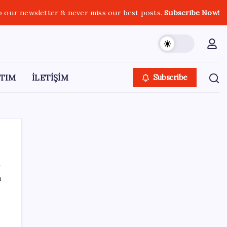
o our newsletter & never miss our best posts.
Subscribe Now!
TIM
İLETİŞİM
Subscribe
ı
SON YAZILAR
ASELSAN, Avrupa’nın En Büyük Hava
Savunma Tesisi Oğulbey’i Geliştiriyor