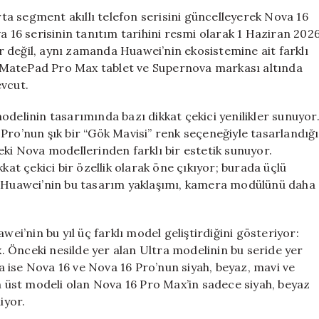
Tarihi
a segment akıllı telefon serisini güncelleyerek Nova 16
ve
a 16 serisinin tanıtım tarihini resmi olarak 1 Haziran 202
Özellikleri
lar değil, aynı zamanda Huawei’nin ekosistemine ait farklı
Açıklandı
için
eni MatePad Pro Max tablet ve Supernova markası altında
evcut.
odelinin tasarımında bazı dikkat çekici yenilikler sunuyor
Pro’nun şık bir “Gök Mavisi” renk seçeneğiyle tasarlandığı
eki Nova modellerinden farklı bir estetik sunuyor.
kat çekici bir özellik olarak öne çıkıyor; burada üçlü
r. Huawei’nin bu tasarım yaklaşımı, kamera modülünü daha
wei’nin bu yıl üç farklı model geliştirdiğini gösteriyor:
 Önceki nesilde yer alan Ultra modelinin bu seride yer
 ise Nova 16 ve Nova 16 Pro’nun siyah, beyaz, mavi ve
en üst modeli olan Nova 16 Pro Max’in sadece siyah, beyaz
iyor.