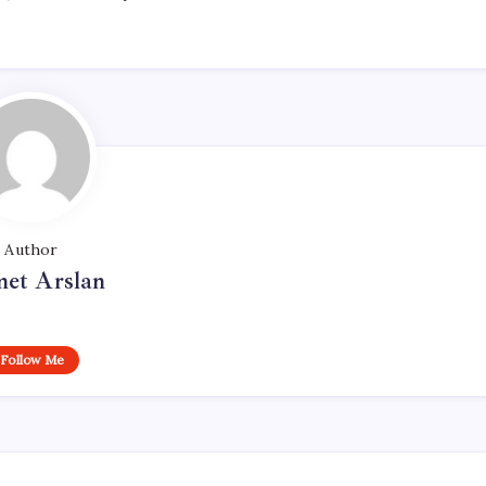
Author
et Arslan
Follow Me