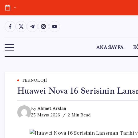
Skip
-
to
content
https://www.facebook.com/
https://twitter.com/
https://t.me/
https://www.instagram.com/
https://youtube.com/
ANA SAYFA
E
TEKNOLOJI
Huawei Nova 16 Serisinin Lansm
By
Ahmet Arslan
25 Mayıs 2026
2 Min Read