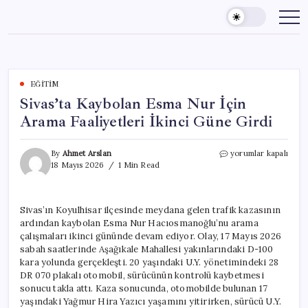
Skip
to
content
EĞITIM
Sivas’ta Kaybolan Esma Nur İçin
Arama Faaliyetleri İkinci Güne Girdi
Sivas’ta
By
Ahmet Arslan
yorumlar kapalı
Kaybolan
18 Mayıs 2026
1 Min Read
Esma
Nur
İçin
Sivas’ın Koyulhisar ilçesinde meydana gelen trafik kazasının
Arama
ardından kaybolan Esma Nur Hacıosmanoğlu’nu arama
Faaliyetleri
İkinci
çalışmaları ikinci gününde devam ediyor. Olay, 17 Mayıs 2026
Güne
sabah saatlerinde Aşağıkale Mahallesi yakınlarındaki D-100
Girdi
kara yolunda gerçekleşti. 20 yaşındaki U.Y. yönetimindeki 28
için
DR 070 plakalı otomobil, sürücünün kontrolü kaybetmesi
sonucu takla attı. Kaza sonucunda, otomobilde bulunan 17
yaşındaki Yağmur Hira Yazıcı yaşamını yitirirken, sürücü U.Y.