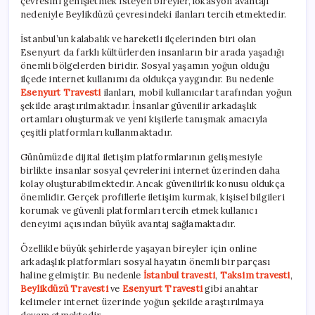
çevresini genişletmek isteyen bireyler, lokasyon avantajı
nedeniyle Beylikdüzü çevresindeki ilanları tercih etmektedir.
İstanbul’un kalabalık ve hareketli ilçelerinden biri olan
Esenyurt da farklı kültürlerden insanların bir arada yaşadığı
önemli bölgelerden biridir. Sosyal yaşamın yoğun olduğu
ilçede internet kullanımı da oldukça yaygındır. Bu nedenle
Esenyurt Travesti
ilanları, mobil kullanıcılar tarafından yoğun
şekilde araştırılmaktadır. İnsanlar güvenilir arkadaşlık
ortamları oluşturmak ve yeni kişilerle tanışmak amacıyla
çeşitli platformları kullanmaktadır.
Günümüzde dijital iletişim platformlarının gelişmesiyle
birlikte insanlar sosyal çevrelerini internet üzerinden daha
kolay oluşturabilmektedir. Ancak güvenilirlik konusu oldukça
önemlidir. Gerçek profillerle iletişim kurmak, kişisel bilgileri
korumak ve güvenli platformları tercih etmek kullanıcı
deneyimi açısından büyük avantaj sağlamaktadır.
Özellikle büyük şehirlerde yaşayan bireyler için online
arkadaşlık platformları sosyal hayatın önemli bir parçası
haline gelmiştir. Bu nedenle
İstanbul travesti
,
Taksim travesti
,
Beylikdüzü Travesti
ve
Esenyurt Travesti
gibi anahtar
kelimeler internet üzerinde yoğun şekilde araştırılmaya