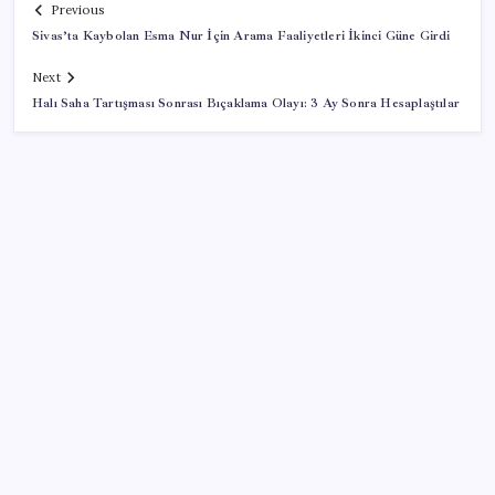
Previous
Sivas’ta Kaybolan Esma Nur İçin Arama Faaliyetleri İkinci Güne Girdi
Next
Halı Saha Tartışması Sonrası Bıçaklama Olayı: 3 Ay Sonra Hesaplaştılar
SON YAZILAR
İş Bankası’nda üst yönetim değişikliği
ASELSAN, Avrupa’nın En Büyük Hava Savunma Tesisi
Oğulbey’i Geliştiriyor
UBS Baş Yatırım Sorumlusu’ndan altın tahmini: