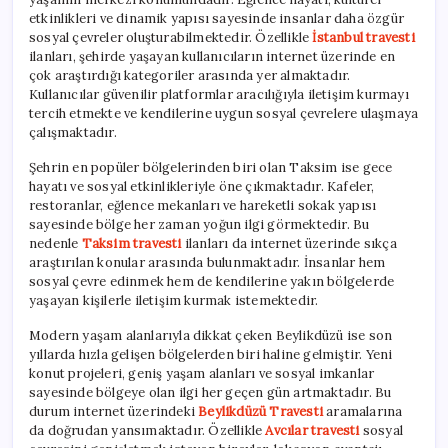
etkinlikleri ve dinamik yapısı sayesinde insanlar daha özgür
sosyal çevreler oluşturabilmektedir. Özellikle
İstanbul travesti
ilanları, şehirde yaşayan kullanıcıların internet üzerinde en
çok araştırdığı kategoriler arasında yer almaktadır.
Kullanıcılar güvenilir platformlar aracılığıyla iletişim kurmayı
tercih etmekte ve kendilerine uygun sosyal çevrelere ulaşmaya
çalışmaktadır.
Şehrin en popüler bölgelerinden biri olan Taksim ise gece
hayatı ve sosyal etkinlikleriyle öne çıkmaktadır. Kafeler,
restoranlar, eğlence mekanları ve hareketli sokak yapısı
sayesinde bölge her zaman yoğun ilgi görmektedir. Bu
nedenle
Taksim travesti
ilanları da internet üzerinde sıkça
araştırılan konular arasında bulunmaktadır. İnsanlar hem
sosyal çevre edinmek hem de kendilerine yakın bölgelerde
yaşayan kişilerle iletişim kurmak istemektedir.
Modern yaşam alanlarıyla dikkat çeken Beylikdüzü ise son
yıllarda hızla gelişen bölgelerden biri haline gelmiştir. Yeni
konut projeleri, geniş yaşam alanları ve sosyal imkanlar
sayesinde bölgeye olan ilgi her geçen gün artmaktadır. Bu
durum internet üzerindeki
Beylikdüzü Travesti
aramalarına
da doğrudan yansımaktadır. Özellikle
Avcılar travesti
sosyal