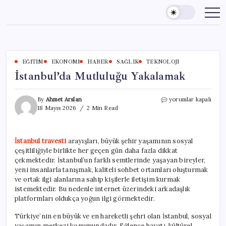
Skip
to
content
EĞITIM
EKONOMI
HABER
SAĞLIK
TEKNOLOJI
İstanbul’da Mutluluğu Yakalamak
İstanbul’da
By
Ahmet Arslan
yorumlar kapalı
Mutluluğu
18 Mayıs 2026
2 Min Read
Yakalamak
için
İstanbul travesti
arayışları, büyük şehir yaşamının sosyal
çeşitliliğiyle birlikte her geçen gün daha fazla dikkat
çekmektedir. İstanbul’un farklı semtlerinde yaşayan bireyler,
yeni insanlarla tanışmak, kaliteli sohbet ortamları oluşturmak
ve ortak ilgi alanlarına sahip kişilerle iletişim kurmak
istemektedir. Bu nedenle internet üzerindeki arkadaşlık
platformları oldukça yoğun ilgi görmektedir.
Türkiye’nin en büyük ve en hareketli şehri olan İstanbul, sosyal
yaşamın merkezi konumundadır. Eğlence hayatı, kültürel