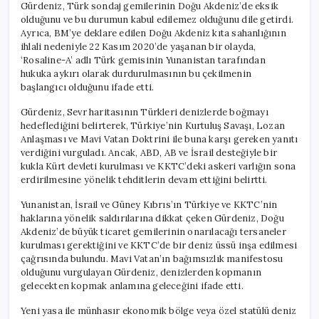
Gürdeniz, Türk sondaj gemilerinin Doğu Akdeniz’de eksik
olduğunu ve bu durumun kabul edilemez olduğunu dile getirdi.
Ayrıca, BM’ye deklare edilen Doğu Akdeniz kıta sahanlığının
ihlali nedeniyle 22 Kasım 2020’de yaşanan bir olayda,
‘Rosaline-A’ adlı Türk gemisinin Yunanistan tarafından
hukuka aykırı olarak durdurulmasının bu çekilmenin
başlangıcı olduğunu ifade etti.
Gürdeniz, Sevr haritasının Türkleri denizlerde boğmayı
hedeflediğini belirterek, Türkiye’nin Kurtuluş Savaşı, Lozan
Anlaşması ve Mavi Vatan Doktrini ile buna karşı gereken yanıtı
verdiğini vurguladı. Ancak, ABD, AB ve İsrail desteğiyle bir
kukla Kürt devleti kurulması ve KKTC’deki askeri varlığın sona
erdirilmesine yönelik tehditlerin devam ettiğini belirtti.
Yunanistan, İsrail ve Güney Kıbrıs’ın Türkiye ve KKTC’nin
haklarına yönelik saldırılarına dikkat çeken Gürdeniz, Doğu
Akdeniz’de büyük ticaret gemilerinin onarılacağı tersaneler
kurulması gerektiğini ve KKTC’de bir deniz üssü inşa edilmesi
çağrısında bulundu. Mavi Vatan’ın bağımsızlık manifestosu
olduğunu vurgulayan Gürdeniz, denizlerden kopmanın
gelecekten kopmak anlamına geleceğini ifade etti.
Yeni yasa ile münhasır ekonomik bölge veya özel statülü deniz