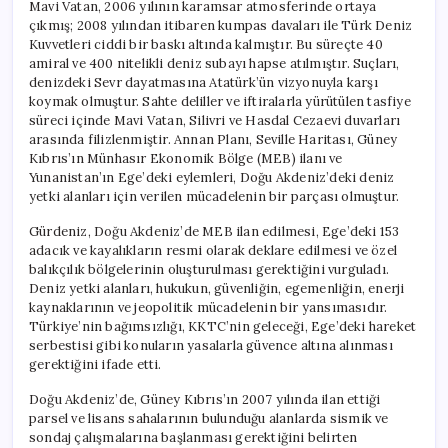
Mavi Vatan, 2006 yılının karamsar atmosferinde ortaya
çıkmış; 2008 yılından itibaren kumpas davaları ile Türk Deniz
Kuvvetleri ciddi bir baskı altında kalmıştır. Bu süreçte 40
amiral ve 400 nitelikli deniz subayı hapse atılmıştır. Suçları,
denizdeki Sevr dayatmasına Atatürk’ün vizyonuyla karşı
koymak olmuştur. Sahte deliller ve iftiralarla yürütülen tasfiye
süreci içinde Mavi Vatan, Silivri ve Hasdal Cezaevi duvarları
arasında filizlenmiştir. Annan Planı, Seville Haritası, Güney
Kıbrıs’ın Münhasır Ekonomik Bölge (MEB) ilanı ve
Yunanistan’ın Ege’deki eylemleri, Doğu Akdeniz’deki deniz
yetki alanları için verilen mücadelenin bir parçası olmuştur.
Gürdeniz, Doğu Akdeniz’de MEB ilan edilmesi, Ege’deki 153
adacık ve kayalıkların resmi olarak deklare edilmesi ve özel
balıkçılık bölgelerinin oluşturulması gerektiğini vurguladı.
Deniz yetki alanları, hukukun, güvenliğin, egemenliğin, enerji
kaynaklarının ve jeopolitik mücadelenin bir yansımasıdır.
Türkiye’nin bağımsızlığı, KKTC’nin geleceği, Ege’deki hareket
serbestisi gibi konuların yasalarla güvence altına alınması
gerektiğini ifade etti.
Doğu Akdeniz’de, Güney Kıbrıs’ın 2007 yılında ilan ettiği
parsel ve lisans sahalarının bulunduğu alanlarda sismik ve
sondaj çalışmalarına başlanması gerektiğini belirten