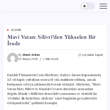
Skip
to
content
EĞITIM
Mavi Vatan: Silivri’den Yükselen Bir
İrade
Mavi
By
Ahmet Arslan
yorumlar kapalı
Vatan:
20 Mayıs 2026
2 Min Read
Silivri’den
Yükselen
Bir
Emekli Tümamiral Cem Gürdeniz, Balyoz davası kapsamında
İrade
3,5 yıl hapis yattıktan sonra 18 yıla mahkum edilmiş, ancak
için
kumpasın ortaya çıkmasıyla beraat etmiştir. Gürdeniz, “Mavi
Vatan fikri, Silivri ve Hasdal Cezaevi duvarları arasından
doğdu. Misak-ı Milli’nin denizdeki yansıması ve Atatürk’ün
‘Ordular, ilk hedefiniz Akdeniz’ emri bugünün gerçekleriyle
örtüşmektedir,” şeklinde konuştu.