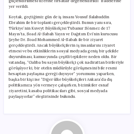
güçlendirilmesi üzerine fırsatlar değerlendirildi” ifadelerine
yer verildi.
Koytak, geçtiğimiz gün de iş insanı Yousuf Salahuddin
Ebrahim ile bir toplantı gerçekleştirdi. Bunun yanı sıra,
Türkiye’nin Kuveyt Büyükelçisi Tubanur Sönmez de 17
Mayıs’ta, Soad Al-Sabah Yayın ve Dağıtım Evi’nin kurucusu
Şeyhe Dr. Soad Mohammed Al-Sabah ile bir ziyaret
gerçekleştirdi. Ancak büyükelçilerin iş insanlarını ziyaret
etmesi ve bu etkinliklerin sosyal medyada geniş bir şekilde
duyurulması, kamuoyunda çeşitli tepkilere neden oldu. Bir
vatandaş, “Galiba bu sayın büyükelçi çok nadirattan birileriyle
görüşüyor ki, bir otelin müdürüyle görüşmesini bile resmi
hesaptan paylaşma gereği duyuyor” yorumunu yaparken,
başka bir kişi ise “Diğer ülke büyükelçileri Ankara’da dış
politikamıza yön vermeye çalışırken, bizimkiler esnaf
ziyaretini, kasaba politikacıları gibi, sosyal medyada
paylaşıyorlar” eleştirisinde bulundu.