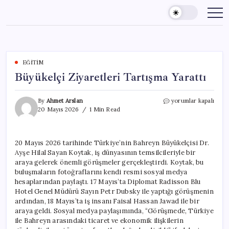
Skip
to
content
EĞITIM
Büyükelçi Ziyaretleri Tartışma Yarattı
Büyükelçi
By
Ahmet Arslan
yorumlar kapalı
Ziyaretleri
20 Mayıs 2026
1 Min Read
Tartışma
Yarattı
için
20 Mayıs 2026 tarihinde Türkiye’nin Bahreyn Büyükelçisi Dr.
Ayşe Hilal Sayan Koytak, iş dünyasının temsilcileriyle bir
araya gelerek önemli görüşmeler gerçekleştirdi. Koytak, bu
buluşmaların fotoğraflarını kendi resmi sosyal medya
hesaplarından paylaştı. 17 Mayıs’ta Diplomat Radisson Blu
Hotel Genel Müdürü Sayın Petr Dubsky ile yaptığı görüşmenin
ardından, 18 Mayıs’ta iş insanı Faisal Hassan Jawad ile bir
araya geldi. Sosyal medya paylaşımında, “Görüşmede, Türkiye
ile Bahreyn arasındaki ticaret ve ekonomik ilişkilerin