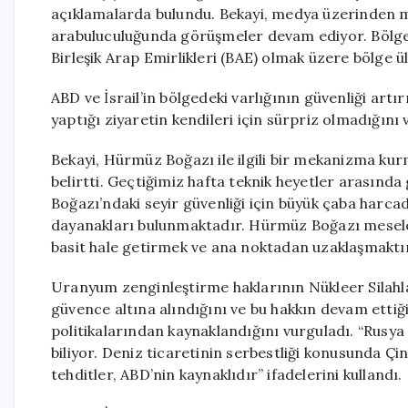
açıklamalarda bulundu. Bekayi, medya üzerinden m
arabuluculuğunda görüşmeler devam ediyor. Bölged
Birleşik Arap Emirlikleri (BAE) olmak üzere bölge ü
ABD ve İsrail’in bölgedeki varlığının güvenliği artır
yaptığı ziyaretin kendileri için sürpriz olmadığını v
Bekayi, Hürmüz Boğazı ile ilgili bir mekanizma kur
belirtti. Geçtiğimiz hafta teknik heyetler arasınd
Boğazı’ndaki seyir güvenliği için büyük çaba harca
dayanakları bulunmaktadır. Hürmüz Boğazı meseles
basit hale getirmek ve ana noktadan uzaklaşmaktır
Uranyum zenginleştirme haklarının Nükleer Silahl
güvence altına alındığını ve bu hakkın devam ettiği
politikalarından kaynaklandığını vurguladı. “Rusya
biliyor. Deniz ticaretinin serbestliği konusunda Çin
tehditler, ABD’nin kaynaklıdır” ifadelerini kullandı.