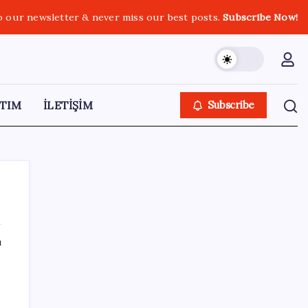
o our newsletter & never miss our best posts.
Subscribe Now!
TIM
İLETİŞİM
Subscribe
ı
SON YAZILAR
Uluslararası öğrencilere 2 yıl ikamet izni