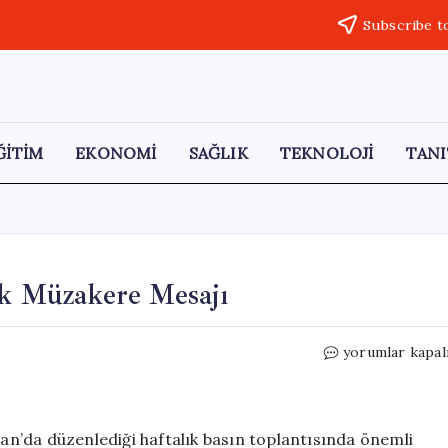
Subscribe t
ĞİTİM
EKONOMİ
SAĞLIK
TEKNOLOJİ
TANI
ik Müzakere Mesajı
İran’dan
yorumlar kapal
Bölge
Ülkelerine
Kritik
Müzakere
ran’da düzenlediği haftalık basın toplantısında önemli