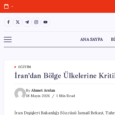
Skip
-
to
content
https://www.facebook.com/
https://twitter.com/
https://t.me/
https://www.instagram.com/
https://youtube.com/
ANA SAYFA
E
EĞITIM
İran’dan Bölge Ülkelerine Krit
By
Ahmet Arslan
18 Mayıs 2026
1 Min Read
İran Dışişleri Bakanlığı Sözcüsü İsmail Bekayi, Tah