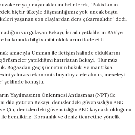
Mesajı
üzakere yapmayacaklarını belirterek, “Pakistan’ın
için
eki hiçbir ülkeyle düşmanlığımız yok, ancak başta
lkeleri yaşanan son olaylardan ders çıkarmalıdır” dedi.
madığını vurgulayan Bekayi, İsrailli yetkililerin BAE’ye
e bu konuda bilgi sahibi olduklarını ifade etti.
mak amacıyla Umman ile iletişim halinde olduklarını
a görüşmeler yapıldığını hatırlatan Bekayi, “Hürmüz
dık. Boğazdan geçiş ücretinin hukuki ve mantıksal
ini yalnızca ekonomik boyutuyla ele almak, meseleyi
” şeklinde konuştu.
arın Yayılmasının Önlenmesi Antlaşması (NPT) ile
ni dile getiren Bekayi, denizlerdeki güvensizliğin ABD
 ve Çin, denizlerdeki güvensizliğin ABD kaynaklı olduğunu
 ile hemfikiriz. Korsanlık ve deniz ticaretine yönelik