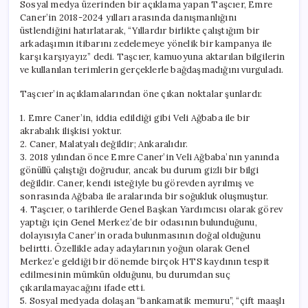
Sosyal medya üzerinden bir açıklama yapan Taşcıer, Emre
Caner’in 2018-2024 yılları arasında danışmanlığını
üstlendiğini hatırlatarak, “Yıllardır birlikte çalıştığım bir
arkadaşımın itibarını zedelemeye yönelik bir kampanya ile
karşı karşıyayız” dedi. Taşcıer, kamuoyuna aktarılan bilgilerin
ve kullanılan terimlerin gerçeklerle bağdaşmadığını vurguladı.
Taşcıer’in açıklamalarından öne çıkan noktalar şunlardı:
1. Emre Caner’in, iddia edildiği gibi Veli Ağbaba ile bir
akrabalık ilişkisi yoktur.
2. Caner, Malatyalı değildir; Ankaralıdır.
3. 2018 yılından önce Emre Caner’in Veli Ağbaba’nın yanında
gönüllü çalıştığı doğrudur, ancak bu durum gizli bir bilgi
değildir. Caner, kendi isteğiyle bu görevden ayrılmış ve
sonrasında Ağbaba ile aralarında bir soğukluk oluşmuştur.
4. Taşcıer, o tarihlerde Genel Başkan Yardımcısı olarak görev
yaptığı için Genel Merkez’de bir odasının bulunduğunu,
dolayısıyla Caner’in orada bulunmasının doğal olduğunu
belirtti. Özellikle aday adaylarının yoğun olarak Genel
Merkez’e geldiği bir dönemde birçok HTS kaydının tespit
edilmesinin mümkün olduğunu, bu durumdan suç
çıkarılamayacağını ifade etti.
5. Sosyal medyada dolaşan “bankamatik memuru”, “çift maaşlı