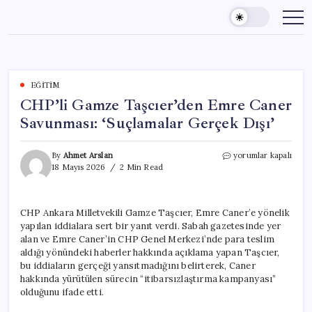
Skip
to
content
EĞITIM
CHP’li Gamze Taşcıer’den Emre Caner
Savunması: ‘Suçlamalar Gerçek Dışı’
CHP’li
By
Ahmet Arslan
yorumlar kapalı
Gamze
18 Mayıs 2026
2 Min Read
Taşcıer’den
Emre
Caner
CHP Ankara Milletvekili Gamze Taşcıer, Emre Caner’e yönelik
Savunması:
yapılan iddialara sert bir yanıt verdi. Sabah gazetesinde yer
‘Suçlamalar
Gerçek
alan ve Emre Caner’in CHP Genel Merkezi’nde para teslim
Dışı’
aldığı yönündeki haberler hakkında açıklama yapan Taşcıer,
için
bu iddiaların gerçeği yansıtmadığını belirterek, Caner
hakkında yürütülen sürecin “itibarsızlaştırma kampanyası”
olduğunu ifade etti.