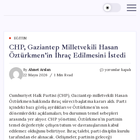
Skip
to
content
EĞITIM
CHP, Gaziantep Milletvekili Hasan
Öztürkmen’in İhraç Edilmesini İstedi
CHP,
By
Ahmet Arslan
yorumlar kapalı
Gaziantep
22 Mayıs 2026
1 Min Read
Milletvekili
Hasan
Öztürkmen’in
Cumhuriyet Halk Partisi (CHP), Gaziantep milletvekili Hasan
İhraç
Öztürkmen hakkında ihraç süreci başlatma kararı aldı. Parti
Edilmesini
İstedi
içindeki bazı görüş ayrılıkları ve Öztürkmen’in son
için
dönemlerdeki açıklamaları, bu durumun temel sebepleri
arasında yer alıyor. CHP yönetimi, Öztürkmen’in partinin
temel değerleriyle çelişen tutum ve davranışlarının kabul
edilemez olduğunu belirtiyor. İhraç talebi, parti disiplin kurulu
tarafından ele alınacak. Gelişmeler, partinin geleceği