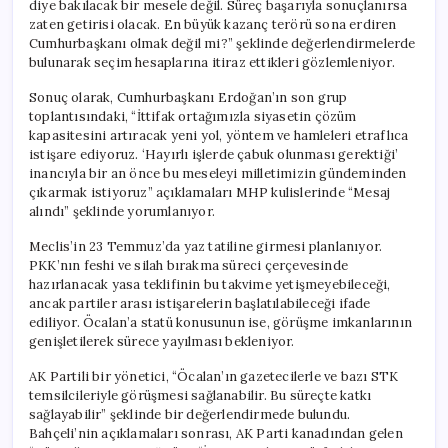
diye bakılacak bir mesele değil. Süreç başarıyla sonuçlanırsa
zaten getirisi olacak. En büyük kazanç terörü sona erdiren
Cumhurbaşkanı olmak değil mi?” şeklinde değerlendirmelerde
bulunarak seçim hesaplarına itiraz ettikleri gözlemleniyor.
Sonuç olarak, Cumhurbaşkanı Erdoğan’ın son grup
toplantısındaki, “İttifak ortağımızla siyasetin çözüm
kapasitesini artıracak yeni yol, yöntem ve hamleleri etraflıca
istişare ediyoruz. ‘Hayırlı işlerde çabuk olunması gerektiği’
inancıyla bir an önce bu meseleyi milletimizin gündeminden
çıkarmak istiyoruz” açıklamaları MHP kulislerinde “Mesaj
alındı” şeklinde yorumlanıyor.
Meclis’in 23 Temmuz’da yaz tatiline girmesi planlanıyor.
PKK’nın feshi ve silah bırakma süreci çerçevesinde
hazırlanacak yasa teklifinin bu takvime yetişmeyebileceği,
ancak partiler arası istişarelerin başlatılabileceği ifade
ediliyor. Öcalan’a statü konusunun ise, görüşme imkanlarının
genişletilerek sürece yayılması bekleniyor.
AK Partili bir yönetici, “Öcalan’ın gazetecilerle ve bazı STK
temsilcileriyle görüşmesi sağlanabilir. Bu süreçte katkı
sağlayabilir” şeklinde bir değerlendirmede bulundu.
Bahçeli’nin açıklamaları sonrası, AK Parti kanadından gelen