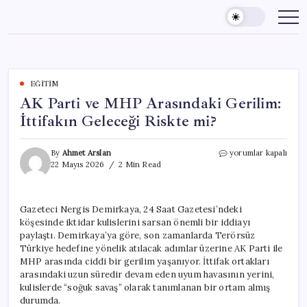
Skip
to
content
EĞITIM
AK Parti ve MHP Arasındaki Gerilim:
İttifakın Geleceği Riskte mi?
AK
By
Ahmet Arslan
yorumlar kapalı
Parti
22 Mayıs 2026
2 Min Read
ve
MHP
Arasındaki
Gazeteci Nergis Demirkaya, 24 Saat Gazetesi’ndeki
Gerilim:
köşesinde iktidar kulislerini sarsan önemli bir iddiayı
İttifakın
Geleceği
paylaştı. Demirkaya’ya göre, son zamanlarda Terörsüz
Riskte
Türkiye hedefine yönelik atılacak adımlar üzerine AK Parti ile
mi?
MHP arasında ciddi bir gerilim yaşanıyor. İttifak ortakları
için
arasındaki uzun süredir devam eden uyum havasının yerini,
kulislerde “soğuk savaş” olarak tanımlanan bir ortam almış
durumda.