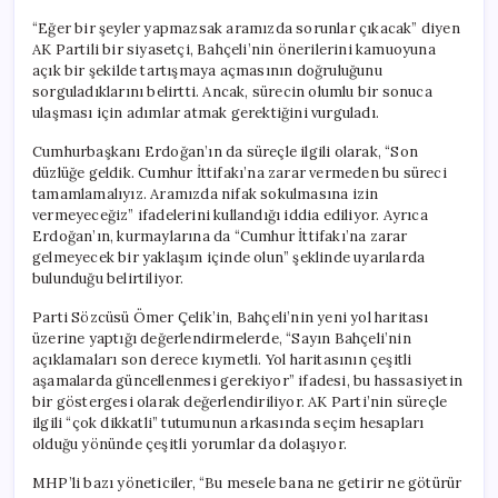
“Eğer bir şeyler yapmazsak aramızda sorunlar çıkacak” diyen
AK Partili bir siyasetçi, Bahçeli’nin önerilerini kamuoyuna
açık bir şekilde tartışmaya açmasının doğruluğunu
sorguladıklarını belirtti. Ancak, sürecin olumlu bir sonuca
ulaşması için adımlar atmak gerektiğini vurguladı.
Cumhurbaşkanı Erdoğan’ın da süreçle ilgili olarak, “Son
düzlüğe geldik. Cumhur İttifakı’na zarar vermeden bu süreci
tamamlamalıyız. Aramızda nifak sokulmasına izin
vermeyeceğiz” ifadelerini kullandığı iddia ediliyor. Ayrıca
Erdoğan’ın, kurmaylarına da “Cumhur İttifakı’na zarar
gelmeyecek bir yaklaşım içinde olun” şeklinde uyarılarda
bulunduğu belirtiliyor.
Parti Sözcüsü Ömer Çelik’in, Bahçeli’nin yeni yol haritası
üzerine yaptığı değerlendirmelerde, “Sayın Bahçeli’nin
açıklamaları son derece kıymetli. Yol haritasının çeşitli
aşamalarda güncellenmesi gerekiyor” ifadesi, bu hassasiyetin
bir göstergesi olarak değerlendiriliyor. AK Parti’nin süreçle
ilgili “çok dikkatli” tutumunun arkasında seçim hesapları
olduğu yönünde çeşitli yorumlar da dolaşıyor.
MHP’li bazı yöneticiler, “Bu mesele bana ne getirir ne götürür