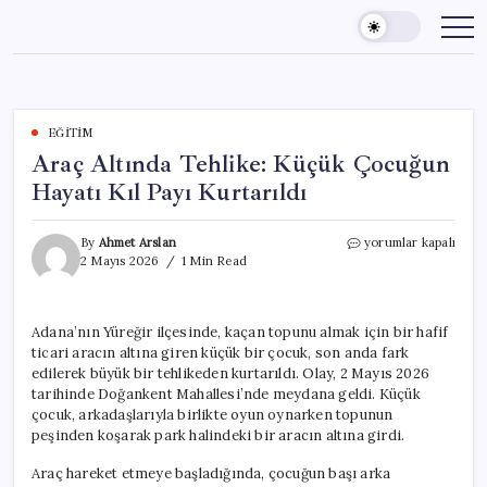
Skip
to
content
EĞITIM
Araç Altında Tehlike: Küçük Çocuğun
Hayatı Kıl Payı Kurtarıldı
Araç
By
Ahmet Arslan
yorumlar kapalı
Altında
2 Mayıs 2026
1 Min Read
Tehlike:
Küçük
Çocuğun
Adana’nın Yüreğir ilçesinde, kaçan topunu almak için bir hafif
Hayatı
ticari aracın altına giren küçük bir çocuk, son anda fark
Kıl
Payı
edilerek büyük bir tehlikeden kurtarıldı. Olay, 2 Mayıs 2026
Kurtarıldı
tarihinde Doğankent Mahallesi’nde meydana geldi. Küçük
için
çocuk, arkadaşlarıyla birlikte oyun oynarken topunun
peşinden koşarak park halindeki bir aracın altına girdi.
Araç hareket etmeye başladığında, çocuğun başı arka