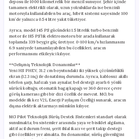
deposu ile 1000 kilometrelik bir menzil sunuyor. Şehir içinde
tamamen elektrikli olarak, uzun yolculuklarda ise benzinli
motoruyla kullanılabilen bu araç, hibrit sistemi sayesinde 100
km’de yalnızca 0.54 litre yakıt tüketiyor.
Ayrıca, model 145 PS gücündeki 1.5 litrelik turbo benzinli
motor ile 185 PS’lik elektromotoru bir arada kullanarak
toplamda 339 beygir güç üretiyor. 0-100 km/s hızlanmasını
6.9 saniyede tamamlayabilen bu özellikleri, aracın
performansını etkileyici kılıyor.
**Gelişmiş Teknolojik Donanımlar**
Yeni HS PHEV, 31.2 cm boyutundaki iki yüksek çözünürlüklü
ekran (12.3 inç) ile donatılmış durumda. Ayrıca, kablosuz akıllı
telefon şarjı, hafızalı yan aynalar, bel desteği ayarlı 6 yönlü
sürücü koltuğu, otomatik bagaj kapağı ve 360 derece çevre
görüş kamerası gibi bir dizi özellik de mevcut. MG, bu
modelde ilk kez V2L Enerji Paylaşım Özelliği sunarak, aracın
dışına elektrik aktarmayı mümkün kılıyor.
MG Pilot Teknolojik Sürüş Destek Sistemleri standart olarak
sunulmakta; bu sistemler arasında yaya ve bisiklet algılama,
aktif acil durum freni, şerit ihlal ikazı ve şerit takip desteği
gibi özellikler yer almakta. Bu donanımlar, sürüş güvenliğini