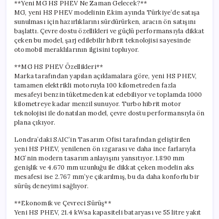
**Yeni MG HS PHEV Ne Zaman Gelecek?**
MG, yeni HS PHEV modelinin Ekim ayında Türkiye’de satışa
sunulması için hazırlıklarını sürdürürken, aracın ön satışını
başlattı. Çevre dostu özellikleri ve güçlü performansıyla dikkat
çeken bu model, şarj edilebilir hibrit teknolojisi sayesinde
otomobil meraklılarının ilgisini topluyor.
**MG HS PHEV Özellikleri**
Marka tarafından yapılan açıklamalara göre, yeni HS PHEV,
tamamen elektrikli motoruyla 100 kilometreden fazla
mesafeyi benzin tüketmeden kat edebiliyor ve toplamda 1000
kilometreye kadar menzil sunuyor. Turbo hibrit motor
teknolojisi ile donatılan model, çevre dostu performansıyla ön
plana çıkıyor.
Londra’daki SAIC’in Tasarım Ofisi tarafından geliştirilen
yeni HS PHEV, yenilenen ön ızgarası ve daha ince farlarıyla
MG’nin modern tasarım anlayışını yansıtıyor. 1.890 mm
genişlik ve 4.670 mm uzunluğu ile dikkat çeken modelin aks
mesafesi ise 2.767 mm’ye çıkarılmış, bu da daha konforlu bir
sürüş deneyimi sağlıyor.
**Ekonomik ve Çevreci Sürüş**
Yeni HS PHEV, 21.4 kWsa kapasiteli bataryası ve 55 litre yakıt