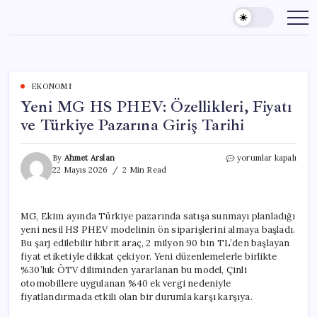
Skip
to
content
EKONOMI
Yeni MG HS PHEV: Özellikleri, Fiyatı
ve Türkiye Pazarına Giriş Tarihi
Yeni
By
Ahmet Arslan
yorumlar kapalı
MG
22 Mayıs 2026
2 Min Read
HS
PHEV:
Özellikleri,
MG, Ekim ayında Türkiye pazarında satışa sunmayı planladığı
Fiyatı
yeni nesil HS PHEV modelinin ön siparişlerini almaya başladı.
ve
Türkiye
Bu şarj edilebilir hibrit araç, 2 milyon 90 bin TL’den başlayan
Pazarına
fiyat etiketiyle dikkat çekiyor. Yeni düzenlemelerle birlikte
Giriş
%30’luk ÖTV diliminden yararlanan bu model, Çinli
Tarihi
otomobillere uygulanan %40 ek vergi nedeniyle
için
fiyatlandırmada etkili olan bir durumla karşı karşıya.