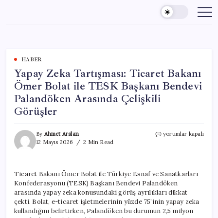
Skip
to
content
HABER
Yapay Zeka Tartışması: Ticaret Bakanı
Ömer Bolat ile TESK Başkanı Bendevi
Palandöken Arasında Çelişkili
Görüşler
Yapay
By
Ahmet Arslan
yorumlar kapalı
Zeka
12 Mayıs 2026
2 Min Read
Tartışması:
Ticaret
Bakanı
Ticaret Bakanı Ömer Bolat ile Türkiye Esnaf ve Sanatkarları
Ömer
Konfederasyonu (TESK) Başkanı Bendevi Palandöken
Bolat
ile
arasında yapay zeka konusundaki görüş ayrılıkları dikkat
TESK
çekti. Bolat, e-ticaret işletmelerinin yüzde 75’inin yapay zeka
Başkanı
kullandığını belirtirken, Palandöken bu durumun 2,5 milyon
Bendevi