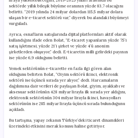
liraya yükselebileceğini, 2019-2025 yılları arasında bu
sektörde yıllık bileşik büyüme oranının yüzde 83,7 olacağını
belirtti. “2019 yılında 24 milyar dolardan 115,5 milyar dolara
ulaşan bir e-ticaret sektörü var,” diyerek bu alandaki büyümeyi
vurguladı.
Ayrıca, esnafların satışlarında dijital platformları aktif olarak
kullandığını ifade eden Bolat, “E-ticaret yapanların yüzde 75’i
satış işletmesi, yüzde 21’i şirket ve yüzde 4’ü anonim
şirketlerden oluşuyor,” dedi. E-ticaretin milli gelirdeki payının
ise yüzde 6,9 olduğunu belirtti.
Yemek sektörünün e-ticarette en fazla ilgi gören alan
olduğunu belirten Bolat, “Giyim sektörü ikinci, elektronik
sektörü ise üçüncü sırada yer alıyor,” dedi. Harcamaların
dağılımına dair verileri de paylaşan Bolat, giyim, ayakkabı ve
aksesuar sektörünün 428 milyar lirayla ilk sırada yer aldığını,
elektronik sektörünün 304 milyar lirayla ikinci, havayolları
sektörünün ise 285 milyar lirayla üçüncü sırada bulunduğunu
açıkladı.
Bu tartışma, yapay zekanın Türkiye’deki ticaret dinamikleri
üzerindeki etkisini merak konusu haline getiriyor.