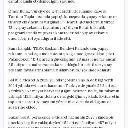
esnafı olumlu etkilemediğini savundu.
Palandöken
Arasında
Ömer Bolat, Türkiye’de E-Ticaretin Görünümü Raporu
Çelişkili
Tanıtım Toplantısı’nda yaptığı konuşmada, yapay zekanın e-
Görüşler
ticaretteki önemini vurguladı. “Ticaret işletmelerinin yüzde
için
75’i yapay zekadan faydalanıyor,” diyen Bolat, bakanlık
programlarında ve piyasa kontrollerinde yapay zekanın
önemli bir rol oynadığını ifade etti.
Buna karşılık, TESK Başkanı Bendevi Palandöken, yapay
zekanın esnaf açısından avantaj sağlamadığına dikkat çekti.
Palandöken, “E-ticaretin güvenliğinin artması önemli, ancak
2,5 milyon esnaf ve zanaatkarın olduğu bir sektörde yapay
zekanın faydalarını olumlu bulmuyorum,” şeklinde konuştu.
Bolat, e-ticaretin 2025 yılı bilançosuna ilişkin de bilgi verdi.
2024 yılında e-ticaret hacminin Türkiye’de yüzde 52,2 artışla
4 trilyon 567 milyar liraya ulaştığını belirten Bolat, bu rakamın
yaklaşık 115,5 milyar dolara denk geldiğini açıkladı. E-ticaretin
toplam ticaretteki payının yüzde 19 civarında olduğunu da
sözlerine ekledi.
Bakan Bolat, perakende e-ticaret hacminin 2025 yılında bir
önceki yıla göre yaklaşık yüzde 52 artışla 2 trilyon 457 milyar