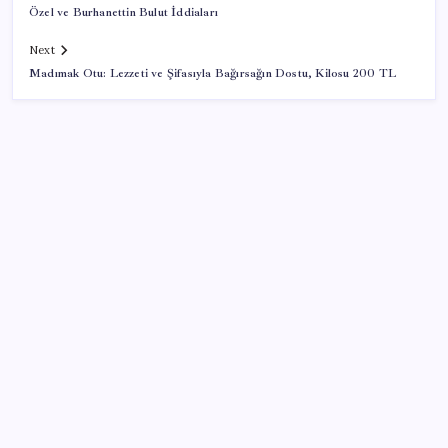
Özel ve Burhanettin Bulut İddiaları
Next
Madımak Otu: Lezzeti ve Şifasıyla Bağırsağın Dostu, Kilosu 200 TL
SON YAZILAR
İş Bankası’nda üst yönetim değişikliği
ASELSAN, Avrupa’nın En Büyük Hava Savunma Tesisi
Oğulbey’i Geliştiriyor
UBS Baş Yatırım Sorumlusu’ndan altın tahmini:
Fiyatlardaki düşüşler alım fırsatı yaratıyor