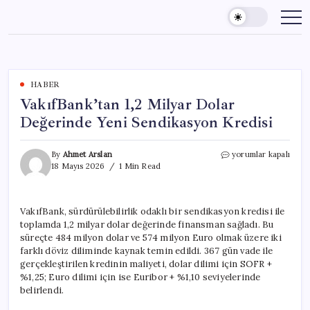
Skip
to
content
HABER
VakıfBank’tan 1,2 Milyar Dolar
Değerinde Yeni Sendikasyon Kredisi
VakıfBank’tan
By
Ahmet Arslan
yorumlar kapalı
1,2
18 Mayıs 2026
1 Min Read
Milyar
Dolar
Değerinde
VakıfBank, sürdürülebilirlik odaklı bir sendikasyon kredisi ile
Yeni
toplamda 1,2 milyar dolar değerinde finansman sağladı. Bu
Sendikasyon
Kredisi
süreçte 484 milyon dolar ve 574 milyon Euro olmak üzere iki
için
farklı döviz diliminde kaynak temin edildi. 367 gün vade ile
gerçekleştirilen kredinin maliyeti, dolar dilimi için SOFR +
%1,25; Euro dilimi için ise Euribor + %1,10 seviyelerinde
belirlendi.