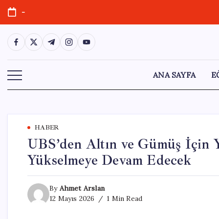
Skip
-
to
content
https://www.facebook.com/
https://twitter.com/
https://t.me/
https://www.instagram.com/
https://youtube.com/
ANA SAYFA
E
HABER
UBS’den Altın ve Gümüş İçin Ye
Yükselmeye Devam Edecek
By
Ahmet Arslan
12 Mayıs 2026
1 Min Read