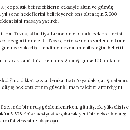
İçin
jeopolitik belirsizliklerin etkisiyle altın ve gümüş
Yeni
yıl sonu hedeflerini belirleyerek ons altın için 5.600
Zirve
eklentisini masaya yatırdı.
Uyarısı:
Fiyatlar
 Joni Teves, altın fiyatlarına dair olumlu beklentilerini
Yükselmeye
lebileceğini ifade etti. Teves, orta ve uzun vadede altının
Devam
unu ve yükseliş trendinin devam edebileceğini belirtti.
Edecek
için
olar olarak sabit tutarken, ons gümüş içinse 100 doların
eklediğine dikkat çeken banka, Batı Asya’daki çatışmaların,
 düşüş beklentilerinin güvenli liman talebini artırdığını
 üzerinde bir artış gözlemlenirken, gümüşteki yükseliş ise
k’ta 5.598 dolar seviyesine çıkarak yeni bir rekor kırmış;
tarihi zirvesine ulaşmıştı.