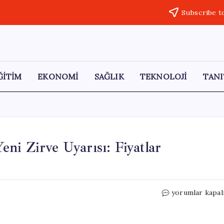
Subscribe t
ĞİTİM
EKONOMİ
SAĞLIK
TEKNOLOJİ
TANI
ni Zirve Uyarısı: Fiyatlar
UBS’den
yorumlar kapal
Altın
ve
Gümüş