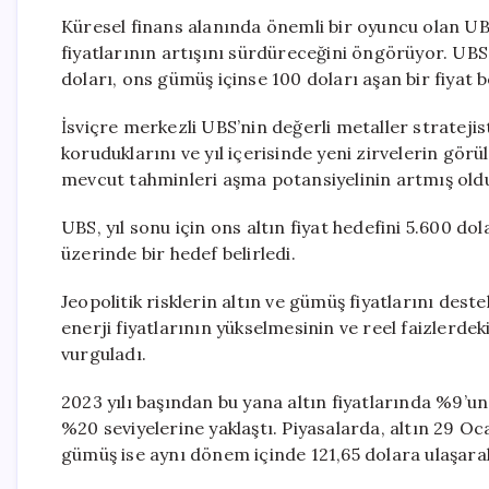
Küresel finans alanında önemli bir oyuncu olan UBS, 
fiyatlarının artışını sürdüreceğini öngörüyor. UBS, 
doları, ons gümüş içinse 100 doları aşan bir fiyat b
İsviçre merkezli UBS’nin değerli metaller stratejisti
koruduklarını ve yıl içerisinde yeni zirvelerin görü
mevcut tahminleri aşma potansiyelinin artmış olduğ
UBS, yıl sonu için ons altın fiyat hedefini 5.600 d
üzerinde bir hedef belirledi.
Jeopolitik risklerin altın ve gümüş fiyatlarını dest
enerji fiyatlarının yükselmesinin ve reel faizlerdeki
vurguladı.
2023 yılı başından bu yana altın fiyatlarında %9’un
%20 seviyelerine yaklaştı. Piyasalarda, altın 29 Oca
gümüş ise aynı dönem içinde 121,65 dolara ulaşarak 