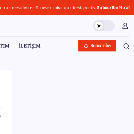
o our newsletter & never miss our best posts.
Subscribe Now!
TIM
İLETİŞİM
Subscribe
SON YAZILAR
ı
Otomobil satışlarında sert fren