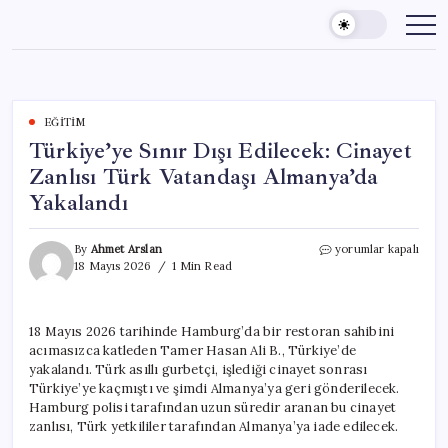
Skip
to
content
EĞITIM
Türkiye’ye Sınır Dışı Edilecek: Cinayet
Zanlısı Türk Vatandaşı Almanya’da
Yakalandı
Türkiye’ye
By
Ahmet Arslan
yorumlar kapalı
Sınır
18 Mayıs 2026
1 Min Read
Dışı
Edilecek:
Cinayet
18 Mayıs 2026 tarihinde Hamburg’da bir restoran sahibini
Zanlısı
acımasızca katleden Tamer Hasan Ali B., Türkiye’de
Türk
Vatandaşı
yakalandı. Türk asıllı gurbetçi, işlediği cinayet sonrası
Almanya’da
Türkiye’ye kaçmıştı ve şimdi Almanya’ya geri gönderilecek.
Yakalandı
Hamburg polisi tarafından uzun süredir aranan bu cinayet
için
zanlısı, Türk yetkililer tarafından Almanya’ya iade edilecek.