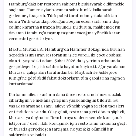
Hamburg’daki bir restoran sahibini bıçaklayarak öldürmekle
suçlanan Tamer, aylar boyunca sahte kimlik kullanarak
gizlenmeyi başardı. Türk polisi tarafından yakalandıktan
sonra Türk vatandaşı olduğunu beyan eden zanlı, sınır dışı
edilme kararına itirazda bulundu. Bu durum, mahkemelerin
davanın Hamburg’a taşınıp taşınmayacağına yönelik karar
vermesini gerektiriyor.
Maktul Murtaza S., Hamburg’da Hammer Sokağı’nda bulunan
Sepideh isimli İran restoranını işletiyordu. İki çocuk babası
olan 41 yaşındaki adam, Şubat 2026’da iş yerinin arkasında
gerçekleşen bıçaklı saldırıda hayatını kaybetti. Ağır yaralanan
Murtaza, çalışanları tarafından bir Maybach ile Asklepios
Kliniği’ne götürüldü fakat doktorların tüm çabalarına rağmen
kurtarılamadı.
Kurbanın ailesi, zanlının daha önce restoranda huzursuzluk
çıkardığını ve mekâna girişinin yasaklandığını bildirdi. Bu
yasak sonrasında zanlı, aileye yönelik yoğun telefon tacizleri
ve tehditler savurdu. Olay günü, restorana geri dönen şüpheli,
Murtaza’ya doğrudan “ben buraya sadece seninle konuşmak
istiyorum” dedi. İkili, konuşmak için restoranın arkasına geçti
ve burada gerçekleşen tartışma, ne yazık ki ölümcül bir
saldırıyla son buldu.