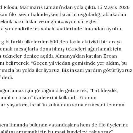
Sumud
Filosu, Marmaris Limanı’ndan yola çıktı. 15 Mayıs 2026
Filosu,
an filo, seyir halindeyken İsrail’in uyguladığı ablukadan
Marmaris’ten
eknik hazırlıklar ve organizasyon süreçleri
Akdeniz’e
 yönlendirilerek sabah saatlerinde limandan ayrıldı.
Açıldı
için
gibi farklı ülkelerden 500’den fazla aktivisti bir araya
 temalı mesajlarla donatılmış tekneleri uğurlamak için
la tekneler denize açıldı. Almanya’dan katılan Ercan
nı belirterek, “Geçen yıl vicdan gemisinde yer aldım, bu
nızla bu yolda ilerliyoruz. Biz insani yardım götürüyoruz
” dedi.
 uğurlamak için geldiğini dile getirerek, “Tatildeydik,
mcıları olsun” ifadelerini kullandı. Filonun
ar yaşarken, İsrail’in zulmünün sona ermesini temenni
, hem limanda bulunan vatandaşlara hem de filo üyelerine
dalığını artırmak için bu mavi kurdeleyi takıyoruz”