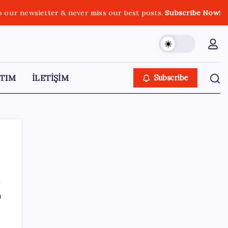
o our newsletter & never miss our best posts.
Subscribe Now!
TIM
İLETİŞİM
Subscribe
SON YAZILAR
ı
Uluslararası öğrencilere 2 yıl ikamet izni