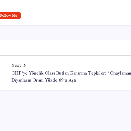
Follow Me
Next
CHP’ye Yönelik Olası Butlan Kararına Tepkiler: “Onaylama
Diyanların Oranı Yüzde 69’u Aştı
Office Lisans Satın Al