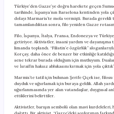
Türkiye’den Gazze’ye doğru harekete geçen Sumud 
tarihinde, İspanya’nın Barselona kentinden yola çık
dolayı Marmaris’te mola vermişti. Burada gerekli t
tamamlandıktan sonra, filo yeniden Gazze rotasına
Filo, İspanya, İtalya, Fransa, Endonezya ve Türkiye 
getiriyor. Aktivistler, insani yardım ve dayanışma
limanda toplandı. “Filistin’e özgürlük” sloganlarıy
Korçay, daha önce de benzer bir etkinliğe katıldığı
sene tekrar burada olduğum için mutluyum. Duaları
ve İsrail’in haksız ablukasını kırmak için yola çıktık
Marmis’te tatil için bulunan Şerife Çiçek ise, filosu
duyduk ve uğurlamak için buraya geldik. Allah yardı
uğurlanmasında yer alan vatandaşlar, duygusal anl
ettiklerini belirttiler.
Aktivistler, barışın sembolü olan mavi kurdeleleri
dağıttı. Bir aktivist, “Gazze’deki soykırımın farkın