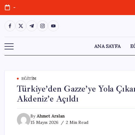
Skip
-
to
content
https://www.facebook.com/
https://twitter.com/
https://t.me/
https://www.instagram.com/
https://youtube.com/
ANA SAYFA
E
EĞITIM
Türkiye’den Gazze’ye Yola Çık
Akdeniz’e Açıldı
By
Ahmet Arslan
15 Mayıs 2026
2 Min Read