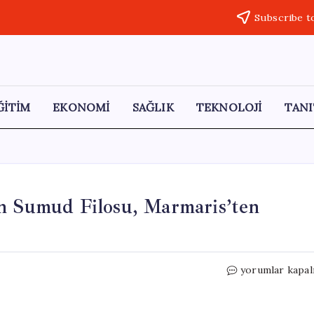
Subscribe t
ĞİTİM
EKONOMİ
SAĞLIK
TEKNOLOJİ
TANI
an Sumud Filosu, Marmaris’ten
Türkiye’den
yorumlar kapal
Gazze’ye
Yola
Çıkan