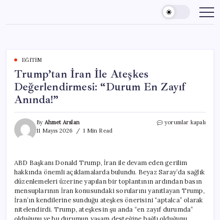
Skip
to
content
EĞITIM
Trump’tan İran İle Ateşkes
Değerlendirmesi: “Durum En Zayıf
Anında!”
Trump’tan
By
Ahmet Arslan
yorumlar kapalı
İran
11 Mayıs 2026
1 Min Read
İle
Ateşkes
Değerlendirmesi:
ABD Başkanı Donald Trump, İran ile devam eden gerilim
“Durum
hakkında önemli açıklamalarda bulundu. Beyaz Saray’da sağlık
En
Zayıf
düzenlemeleri üzerine yapılan bir toplantının ardından basın
Anında!”
mensuplarının İran konusundaki sorularını yanıtlayan Trump,
için
İran’ın kendilerine sunduğu ateşkes önerisini “aptalca” olarak
nitelendirdi. Trump, ateşkesin şu anda “en zayıf durumda”
olduğunu ve bu durumun yaşam desteğine bağlı olduğunu