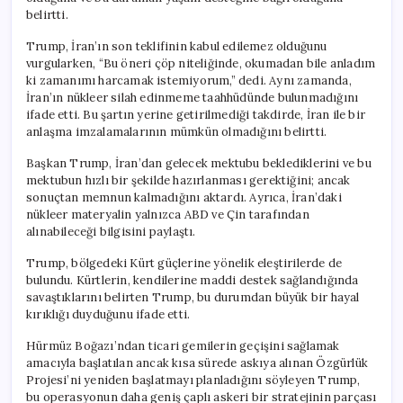
belirtti.
Trump, İran’ın son teklifinin kabul edilemez olduğunu
vurgularken, “Bu öneri çöp niteliğinde, okumadan bile anladım
ki zamanımı harcamak istemiyorum,” dedi. Aynı zamanda,
İran’ın nükleer silah edinmeme taahhüdünde bulunmadığını
ifade etti. Bu şartın yerine getirilmediği takdirde, İran ile bir
anlaşma imzalamalarının mümkün olmadığını belirtti.
Başkan Trump, İran’dan gelecek mektubu beklediklerini ve bu
mektubun hızlı bir şekilde hazırlanması gerektiğini; ancak
sonuçtan memnun kalmadığını aktardı. Ayrıca, İran’daki
nükleer materyalin yalnızca ABD ve Çin tarafından
alınabileceği bilgisini paylaştı.
Trump, bölgedeki Kürt güçlerine yönelik eleştirilerde de
bulundu. Kürtlerin, kendilerine maddi destek sağlandığında
savaştıklarını belirten Trump, bu durumdan büyük bir hayal
kırıklığı duyduğunu ifade etti.
Hürmüz Boğazı’ndan ticari gemilerin geçişini sağlamak
amacıyla başlatılan ancak kısa sürede askıya alınan Özgürlük
Projesi’ni yeniden başlatmayı planladığını söyleyen Trump,
bu operasyonun daha geniş çaplı askeri bir stratejinin parçası