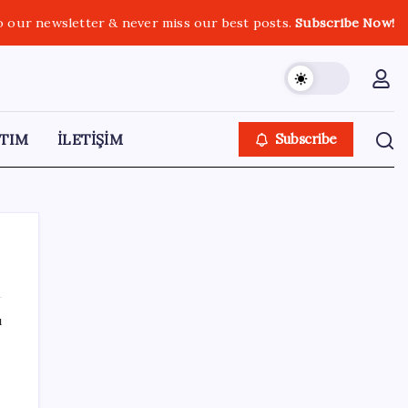
o our newsletter & never miss our best posts.
Subscribe Now!
TIM
İLETİŞİM
Subscribe
ı
SON YAZILAR
Otomobil satışlarında sert fren