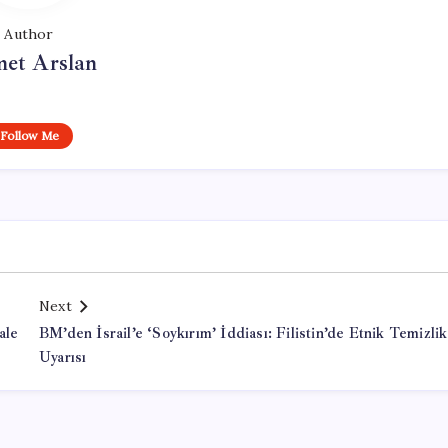
Author
et Arslan
Follow Me
Next
ale
BM’den İsrail’e ‘Soykırım’ İddiası: Filistin’de Etnik Temizlik
Uyarısı