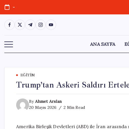
Skip
-
to
content
https://www.facebook.com/
https://twitter.com/
https://t.me/
https://www.instagram.com/
https://youtube.com/
ANA SAYFA
E
EĞITIM
Trump’tan Askeri Saldırı Ertel
By
Ahmet Arslan
20 Mayıs 2026
2 Min Read
Amerika Birleşik Devletleri (ABD) ile İran arasında 