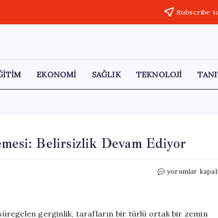
Subscribe t
ĞİTİM
EKONOMİ
SAĞLIK
TEKNOLOJİ
TANI
emesi: Belirsizlik Devam Ediyor
Trump’tan
yorumlar kapal
Askeri
Saldırı
Ertelemesi:
Belirsizlik
süregelen gerginlik, tarafların bir türlü ortak bir zemin