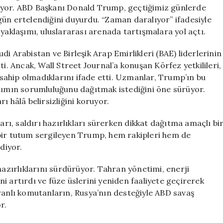
Devam
ıyor. ABD Başkanı Donald Trump, geçtiğimiz günlerde
Ediyor
ç gün ertelendiğini duyurdu. “Zaman daralıyor” ifadesiyle
için
yaklaşımı, uluslararası arenada tartışmalara yol açtı.
i Arabistan ve Birleşik Arap Emirlikleri (BAE) liderlerinin
i. Ancak, Wall Street Journal’a konuşan Körfez yetkilileri,
e sahip olmadıklarını ifade etti. Uzmanlar, Trump’ın bu
adımın sorumluluğunu dağıtmak istediğini öne sürüyor.
ı hâlâ belirsizliğini koruyor.
ı, saldırı hazırlıkları sürerken dikkat dağıtma amaçlı bi
bir tutum sergileyen Trump, hem rakipleri hem de
diyor.
hazırlıklarını sürdürüyor. Tahran yönetimi, enerji
ini artırdı ve füze üslerini yeniden faaliyete geçirerek
ranlı komutanların, Rusya’nın desteğiyle ABD savaş
r.