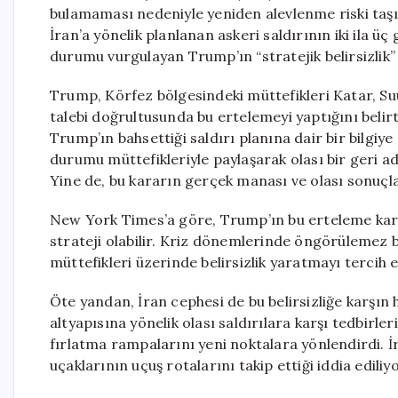
bulamaması nedeniyle yeniden alevlenme riski taş
İran’a yönelik planlanan askeri saldırının iki ila ü
durumu vurgulayan Trump’ın “stratejik belirsizlik” 
Trump, Körfez bölgesindeki müttefikleri Katar, Suud
talebi doğrultusunda bu ertelemeyi yaptığını belirtt
Trump’ın bahsettiği saldırı planına dair bir bilgiy
durumu müttefikleriyle paylaşarak olası bir geri 
Yine de, bu kararın gerçek manası ve olası sonuçlar
New York Times’a göre, Trump’ın bu erteleme karar
strateji olabilir. Kriz dönemlerinde öngörülemez 
müttefikleri üzerinde belirsizlik yaratmayı tercih e
Öte yandan, İran cephesi de bu belirsizliğe karşın 
altyapısına yönelik olası saldırılara karşı tedbirler
fırlatma rampalarını yeni noktalara yönlendirdi. İ
uçaklarının uçuş rotalarını takip ettiği iddia ediliyo