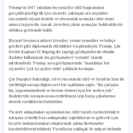
Trump’ın 2017 yılından bu yana bir ABD başkanının
gerçekleştirdiği ilk Çin ziyareti, yaklaşan ara seçimler
öncesinde siyasi destek ve ekonomik sonuçlar elde etme
amacı taşıyordu. Ancak zirveden çıkan sonuçlar, beklentilerin
oldukça gerisinde kaldı.
Ziyaret boyunca askeri törenler, resmi yemekler ve bahçe
gezileri gibi diplomatik etkinlikler ön plandaydı. Trump, Çin
Devlet Başkanı Xi Jinping ile yaptığı görüşmelerde olumlu
ifadeler kullanarak, bu görüşmeleri “verimli” olarak
nitelendirdi. Trump, son görüşmesinde “İnanılmaz bir
ziyaretti. Çok iyi şeyler oldu” şeklinde konuştu.
Çin Dışişleri Bakanlığı, zirve öncesinde ABD ve İsrail’in İran ile
yürüttüğü savaşa ilişkin sert bir açıklama yaptı. “Bu çatışma
hiç yaşanmamalıydı ve devam etmesi için bir neden yok”
ifadeleriyle savaşın sona erdirilmesi için barış çabalarına
destek verdiklerini belirttiler.
Ticaret anlaşmaları açısından ise ABD tarafı, tarım ürünleri
satışına yönelik bazı anlaşmalar yaptıklarını ve gelecek için
ticaret mekanizmaları oluşturmak adına ilerlemeler
kaydettiklerini bildirdi. Tarafların yaklaşık 30 milyar dolarlık