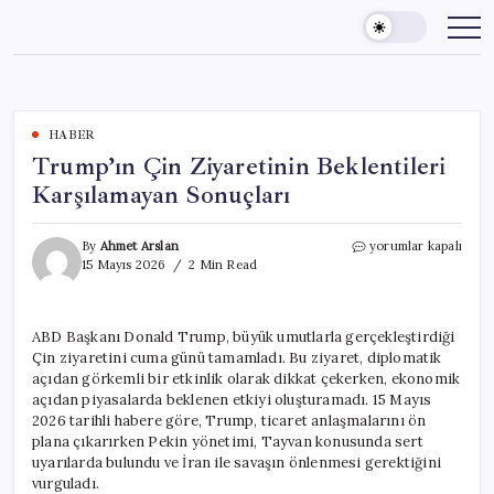
Skip
to
content
HABER
Trump’ın Çin Ziyaretinin Beklentileri
Karşılamayan Sonuçları
Trump’ın
By
Ahmet Arslan
yorumlar kapalı
Çin
15 Mayıs 2026
2 Min Read
Ziyaretinin
Beklentileri
Karşılamayan
ABD Başkanı Donald Trump, büyük umutlarla gerçekleştirdiği
Sonuçları
Çin ziyaretini cuma günü tamamladı. Bu ziyaret, diplomatik
için
açıdan görkemli bir etkinlik olarak dikkat çekerken, ekonomik
açıdan piyasalarda beklenen etkiyi oluşturamadı. 15 Mayıs
2026 tarihli habere göre, Trump, ticaret anlaşmalarını ön
plana çıkarırken Pekin yönetimi, Tayvan konusunda sert
uyarılarda bulundu ve İran ile savaşın önlenmesi gerektiğini
vurguladı.