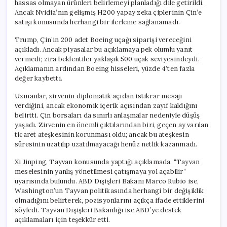
hassas olmayan ürünleri belirlemeyi planladığı dile getirildi.
Ancak Nvidia’nın gelişmiş H200 yapay zeka çiplerinin Çin’e
satışı konusunda herhangi bir ilerleme sağlanamadı.
Trump, Çin’in 200 adet Boeing uçağı siparişi vereceğini
açıkladı. Ancak piyasalar bu açıklamaya pek olumlu yanıt
vermedi; zira beklentiler yaklaşık 500 uçak seviyesindeydi.
Açıklamanın ardından Boeing hisseleri, yüzde 4’ten fazla
değer kaybetti.
Uzmanlar, zirvenin diplomatik açıdan istikrar mesajı
verdiğini, ancak ekonomik içerik açısından zayıf kaldığını
belirtti. Çin borsaları da sınırlı anlaşmalar nedeniyle düşüş
yaşadı. Zirvenin en önemli çıktılarından biri, geçen ay varılan
ticaret ateşkesinin korunması oldu; ancak bu ateşkesin
süresinin uzatılıp uzatılmayacağı henüz netlik kazanmadı.
Xi Jinping, Tayvan konusunda yaptığı açıklamada, “Tayvan
meselesinin yanlış yönetilmesi çatışmaya yol açabilir”
uyarısında bulundu. ABD Dışişleri Bakanı Marco Rubio ise,
Washington’un Tayvan politikasında herhangi bir değişiklik
olmadığını belirterek, pozisyonlarını açıkça ifade ettiklerini
söyledi. Tayvan Dışişleri Bakanlığı ise ABD’ye destek
açıklamaları için teşekkür etti.