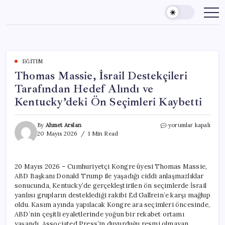
Skip
to
content
EĞITIM
Thomas Massie, İsrail Destekçileri
Tarafından Hedef Alındı ve
Kentucky’deki Ön Seçimleri Kaybetti
Thomas
By
Ahmet Arslan
yorumlar kapalı
Massie,
20 Mayıs 2026
1 Min Read
İsrail
Destekçileri
Tarafından
20 Mayıs 2026 – Cumhuriyetçi Kongre üyesi Thomas Massie,
Hedef
ABD Başkanı Donald Trump ile yaşadığı ciddi anlaşmazlıklar
Alındı
ve
sonucunda, Kentucky’de gerçekleştirilen ön seçimlerde İsrail
Kentucky’deki
yanlısı grupların desteklediği rakibi Ed Gallrein’e karşı mağlup
Ön
oldu. Kasım ayında yapılacak Kongre ara seçimleri öncesinde,
Seçimleri
ABD’nin çeşitli eyaletlerinde yoğun bir rekabet ortamı
Kaybetti
yaşandı. Associated Press’in duyurduğu resmi olmayan