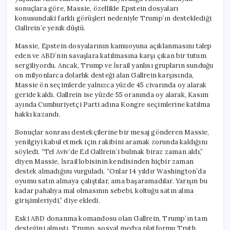
için
sonuçlara göre, Massie, özellikle Epstein dosyaları
konusundaki farklı görüşleri nedeniyle Trump’ın desteklediği
Gallrein’e yenik düştü.
Massie, Epstein dosyalarının kamuoyuna açıklanmasını talep
eden ve ABD’nin savaşlara katılmasına karşı çıkan bir tutum
sergiliyordu. Ancak, Trump ve İsrail yanlısı grupların sunduğu
on milyonlarca dolarlık desteği alan Gallrein karşısında,
Massie ön seçimlerde yalnızca yüzde 45 civarında oy alarak
geride kaldı. Gallrein ise yüzde 55 oranında oy alarak, Kasım
ayında Cumhuriyetçi Parti adına Kongre seçimlerine katılma
hakkı kazandı.
Sonuçlar sonrası destekçilerine bir mesaj gönderen Massie,
yenilgiyi kabul etmek için rakibini aramak zorunda kaldığını
söyledi. “Tel Aviv’de Ed Gallrein’i bulmak biraz zaman aldı,”
diyen Massie, İsrail lobisinin kendisinden hiçbir zaman
destek almadığını vurguladı. “Onlar 14 yıldır Washington’da
oyumu satın almaya çalıştılar, ama başaramadılar. Yarışın bu
kadar pahalıya mal olmasının sebebi, koltuğu satın alma
girişimleriydi,” diye ekledi.
Eski ABD donanma komandosu olan Gallrein, Trump’ın tam
desteğini almıştı. Trump, sosyal medya platformu Truth