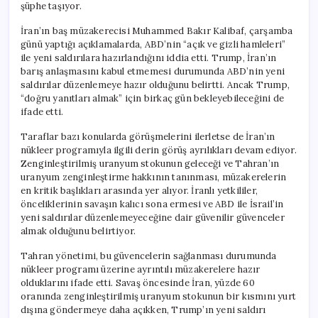
şüphe taşıyor.
İran’ın baş müzakerecisi Muhammed Bakır Kalibaf, çarşamba
günü yaptığı açıklamalarda, ABD’nin “açık ve gizli hamleleri”
ile yeni saldırılara hazırlandığını iddia etti. Trump, İran’ın
barış anlaşmasını kabul etmemesi durumunda ABD’nin yeni
saldırılar düzenlemeye hazır olduğunu belirtti. Ancak Trump,
“doğru yanıtları almak” için birkaç gün bekleyebileceğini de
ifade etti.
Taraflar bazı konularda görüşmelerini ilerletse de İran’ın
nükleer programıyla ilgili derin görüş ayrılıkları devam ediyor.
Zenginleştirilmiş uranyum stokunun geleceği ve Tahran’ın
uranyum zenginleştirme hakkının tanınması, müzakerelerin
en kritik başlıkları arasında yer alıyor. İranlı yetkililer,
önceliklerinin savaşın kalıcı sona ermesi ve ABD ile İsrail’in
yeni saldırılar düzenlemeyeceğine dair güvenilir güvenceler
almak olduğunu belirtiyor.
Tahran yönetimi, bu güvencelerin sağlanması durumunda
nükleer programı üzerine ayrıntılı müzakerelere hazır
olduklarını ifade etti. Savaş öncesinde İran, yüzde 60
oranında zenginleştirilmiş uranyum stokunun bir kısmını yurt
dışına göndermeye daha açıkken, Trump’ın yeni saldırı