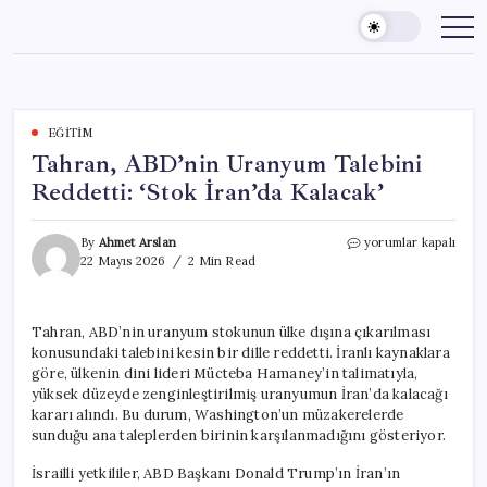
Skip
to
content
EĞITIM
Tahran, ABD’nin Uranyum Talebini
Reddetti: ‘Stok İran’da Kalacak’
Tahran,
By
Ahmet Arslan
yorumlar kapalı
ABD’nin
22 Mayıs 2026
2 Min Read
Uranyum
Talebini
Reddetti:
Tahran, ABD’nin uranyum stokunun ülke dışına çıkarılması
‘Stok
konusundaki talebini kesin bir dille reddetti. İranlı kaynaklara
İran’da
Kalacak’
göre, ülkenin dini lideri Mücteba Hamaney’in talimatıyla,
için
yüksek düzeyde zenginleştirilmiş uranyumun İran’da kalacağı
kararı alındı. Bu durum, Washington’un müzakerelerde
sunduğu ana taleplerden birinin karşılanmadığını gösteriyor.
İsrailli yetkililer, ABD Başkanı Donald Trump’ın İran’ın