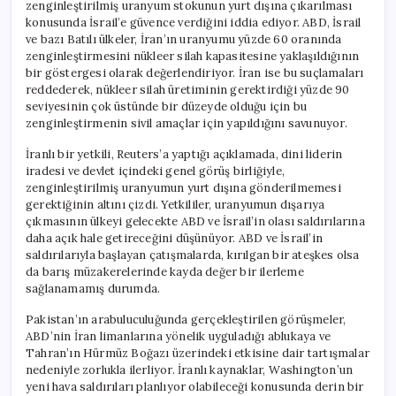
zenginleştirilmiş uranyum stokunun yurt dışına çıkarılması
konusunda İsrail’e güvence verdiğini iddia ediyor. ABD, İsrail
ve bazı Batılı ülkeler, İran’ın uranyumu yüzde 60 oranında
zenginleştirmesini nükleer silah kapasitesine yaklaşıldığının
bir göstergesi olarak değerlendiriyor. İran ise bu suçlamaları
reddederek, nükleer silah üretiminin gerektirdiği yüzde 90
seviyesinin çok üstünde bir düzeyde olduğu için bu
zenginleştirmenin sivil amaçlar için yapıldığını savunuyor.
İranlı bir yetkili, Reuters’a yaptığı açıklamada, dini liderin
iradesi ve devlet içindeki genel görüş birliğiyle,
zenginleştirilmiş uranyumun yurt dışına gönderilmemesi
gerektiğinin altını çizdi. Yetkililer, uranyumun dışarıya
çıkmasının ülkeyi gelecekte ABD ve İsrail’in olası saldırılarına
daha açık hale getireceğini düşünüyor. ABD ve İsrail’in
saldırılarıyla başlayan çatışmalarda, kırılgan bir ateşkes olsa
da barış müzakerelerinde kayda değer bir ilerleme
sağlanamamış durumda.
Pakistan’ın arabuluculuğunda gerçekleştirilen görüşmeler,
ABD’nin İran limanlarına yönelik uyguladığı ablukaya ve
Tahran’ın Hürmüz Boğazı üzerindeki etkisine dair tartışmalar
nedeniyle zorlukla ilerliyor. İranlı kaynaklar, Washington’un
yeni hava saldırıları planlıyor olabileceği konusunda derin bir