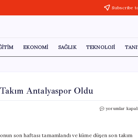
Subscribe t
ĞİTİM
EKONOMİ
SAĞLIK
TEKNOLOJİ
TANI
Takım Antalyaspor Oldu
Süper
yorumlar kapal
Lig’de
Küme
Düşen
Son
ezonun son haftası tamamlandı ve küme düşen son takım