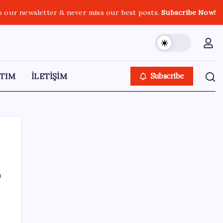
o our newsletter & never miss our best posts.
Subscribe Now!
TIM
İLETİŞİM
Subscribe
ı
SON YAZILAR
Köprülere talip olan Fransız şirket
komşunun elektriğini döşüyor