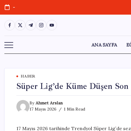
Skip
-
to
content
https://www.facebook.com/
https://twitter.com/
https://t.me/
https://www.instagram.com/
https://youtube.com/
ANA SAYFA
E
HABER
Süper Lig’de Küme Düşen Son 
By
Ahmet Arslan
17 Mayıs 2026
1 Min Read
17 Mayıs 2026 tarihinde Trendyol Süper Lig’de s