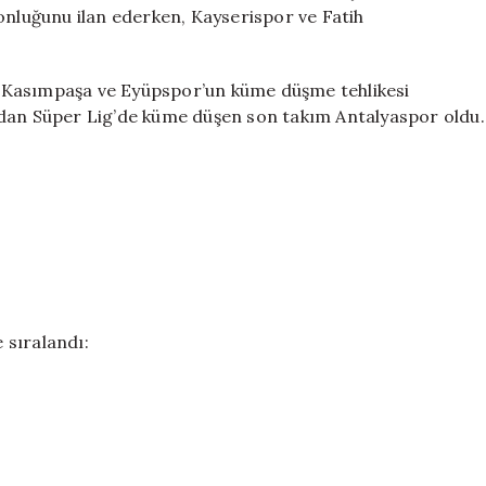
Takım
onluğunu ilan ederken, Kayserispor ve Fatih
Antalyaspor
Oldu
için
ği, Kasımpaşa ve Eyüpspor’un küme düşme tehlikesi
ndan Süper Lig’de küme düşen son takım Antalyaspor oldu.
 sıralandı: