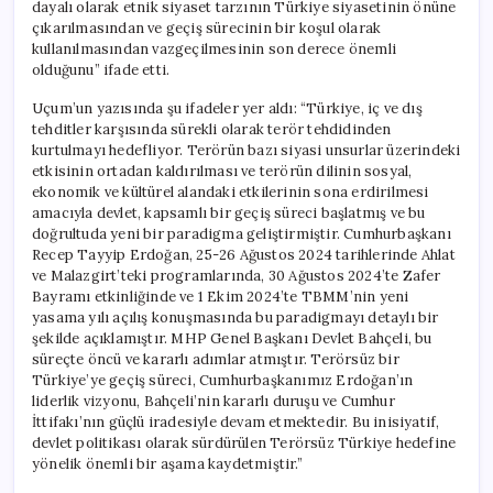
dayalı olarak etnik siyaset tarzının Türkiye siyasetinin önüne
çıkarılmasından ve geçiş sürecinin bir koşul olarak
kullanılmasından vazgeçilmesinin son derece önemli
olduğunu” ifade etti.
Uçum’un yazısında şu ifadeler yer aldı: “Türkiye, iç ve dış
tehditler karşısında sürekli olarak terör tehdidinden
kurtulmayı hedefliyor. Terörün bazı siyasi unsurlar üzerindeki
etkisinin ortadan kaldırılması ve terörün dilinin sosyal,
ekonomik ve kültürel alandaki etkilerinin sona erdirilmesi
amacıyla devlet, kapsamlı bir geçiş süreci başlatmış ve bu
doğrultuda yeni bir paradigma geliştirmiştir. Cumhurbaşkanı
Recep Tayyip Erdoğan, 25-26 Ağustos 2024 tarihlerinde Ahlat
ve Malazgirt’teki programlarında, 30 Ağustos 2024’te Zafer
Bayramı etkinliğinde ve 1 Ekim 2024’te TBMM’nin yeni
yasama yılı açılış konuşmasında bu paradigmayı detaylı bir
şekilde açıklamıştır. MHP Genel Başkanı Devlet Bahçeli, bu
süreçte öncü ve kararlı adımlar atmıştır. Terörsüz bir
Türkiye’ye geçiş süreci, Cumhurbaşkanımız Erdoğan’ın
liderlik vizyonu, Bahçeli’nin kararlı duruşu ve Cumhur
İttifakı’nın güçlü iradesiyle devam etmektedir. Bu inisiyatif,
devlet politikası olarak sürdürülen Terörsüz Türkiye hedefine
yönelik önemli bir aşama kaydetmiştir.”