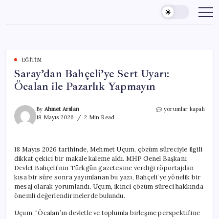
Skip
to
content
EĞITIM
Saray’dan Bahçeli’ye Sert Uyarı:
Öcalan ile Pazarlık Yapmayın
Saray’dan
By
Ahmet Arslan
yorumlar kapalı
Bahçeli’ye
18 Mayıs 2026
2 Min Read
Sert
Uyarı:
Öcalan
18 Mayıs 2026 tarihinde, Mehmet Uçum, çözüm süreciyle ilgili
ile
dikkat çekici bir makale kaleme aldı. MHP Genel Başkanı
Pazarlık
Yapmayın
Devlet Bahçeli’nin Türkgün gazetesine verdiği röportajdan
için
kısa bir süre sonra yayımlanan bu yazı, Bahçeli’ye yönelik bir
mesaj olarak yorumlandı. Uçum, ikinci çözüm süreci hakkında
önemli değerlendirmelerde bulundu.
Uçum, “Öcalan’ın devletle ve toplumla birleşme perspektifine