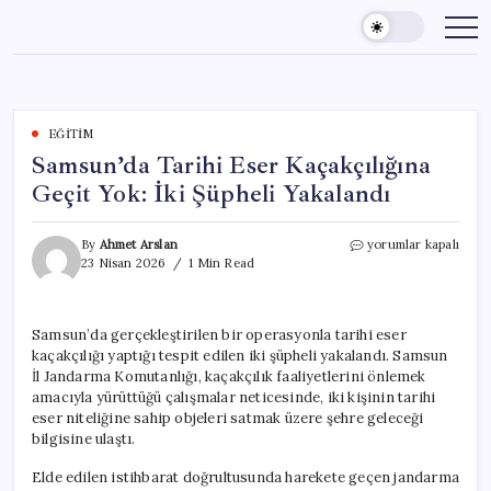
Skip
to
content
EĞITIM
Samsun’da Tarihi Eser Kaçakçılığına
Geçit Yok: İki Şüpheli Yakalandı
Samsun’da
By
Ahmet Arslan
yorumlar kapalı
Tarihi
23 Nisan 2026
1 Min Read
Eser
Kaçakçılığına
Geçit
Samsun’da gerçekleştirilen bir operasyonla tarihi eser
Yok:
kaçakçılığı yaptığı tespit edilen iki şüpheli yakalandı. Samsun
İki
Şüpheli
İl Jandarma Komutanlığı, kaçakçılık faaliyetlerini önlemek
Yakalandı
amacıyla yürüttüğü çalışmalar neticesinde, iki kişinin tarihi
için
eser niteliğine sahip objeleri satmak üzere şehre geleceği
bilgisine ulaştı.
Elde edilen istihbarat doğrultusunda harekete geçen jandarma