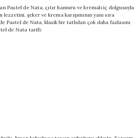
de
lan Pastel de Nata, çıtır hamuru ve kremalı iç dolgusuyla
Nata:
in lezzetini, şeker ve krema karışımının yanı sıra
Evde
e Pastel de Nata, klasik bir tatlıdan çok daha fazlasını
Kolayca
tel de Nata tarifi:
Yapılabilir
ve
Harika
Bir
Lezzet!
için