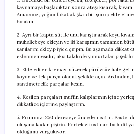
1. Öncelikle bir tencereye su, toz şeker, portakal
kaynamaya başladıktan sonra ateşi kısarak, kıvam
Amacınız, yoğun fakat akışkan bir şurup elde etme
bırakın.
2. Ayrı bir kapta süt ile unu karıştırarak koyu kıvam
muhallebeye ekleyin ve iki karışımın tamamen büt
sarılarını ekleyip iyice çırpın. Bu aşamada dikkat
eklenmemesidir; aksi takdirde yumurtalar pişebilir
3. Elde edilen kremayı süzerek pürüzsüz hale getir
koyun ve tek parça olacak şekilde açın. Ardından, ha
santimetrelik parçalar kesin.
4. Kesilen parçaları muffin kalıplarının içine yerl
dikkatlice içlerine paylaştırın.
5. Fırınınızı 250 dereceye önceden ısıtın. Pastel de
oluşana kadar pişirin. Portekizli ustalar, bu hafif 
olduğunu vurguluyor.