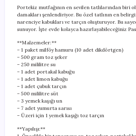
Portekiz mutfağının en sevilen tatlılarından biri o
damakları şenlendiriyor. Bu özel tatlının en belirg
narenciye kabukları ve tarçın oluşturuyor. Bu sayed
sunuyor. İşte evde kolayca hazırlayabileceğiniz Pas
**Malzemeler:**
– 1 paket milföy hamuru (10 adet dikdörtgen)
– 500 gram toz şeker
– 250 mililitre su
– 1 adet portakal kabuğu
– 1 adet limon kabuğu
– 1 adet çubuk tarçın
– 500 mililitre süt
– 3 yemek kaşığı un
– 7 adet yumurta sarısı
– Üzeri için 1 yemek kaşığı toz tarçın
**Yapılışı:**