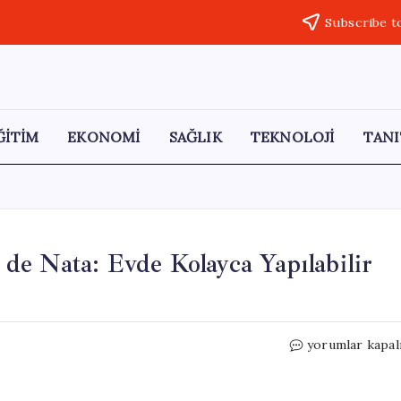
Subscribe t
ĞİTİM
EKONOMİ
SAĞLIK
TEKNOLOJİ
TANI
l de Nata: Evde Kolayca Yapılabilir
Portekiz’in
yorumlar kapal
İkonik
Tatlısı
Pastel