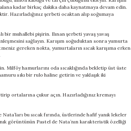
 kabuğu, limon kabuğu ve tarçın çubuğunu ekleyin. Karışım
 alana kadar birkaç dakika daha kaynatmaya devam edin.
ktir. Hazırladığınız şerbeti ocaktan alıp soğumaya
lı bir muhallebi pişirin. Ilınan şerbeti yavaş yavaş
ünleşmesini sağlayın. Karışım soğuduktan sonra yumurta
 etmeniz gereken nokta, yumurtaların sıcak karışıma erken
.
in. Milföy hamurlarını oda sıcaklığında bekletip üst üste
muru sıkı bir rulo haline getirin ve yaklaşık iki
eştirip ortalarına çukur açın. Hazırladığınız kremayı
 Nata’ları bu sıcak fırında, üstlerinde hafif yanık lekeler
yanık görüntünün Pastel de Nata’nın karakteristik özelliği