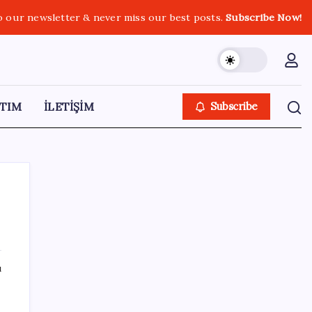
o our newsletter & never miss our best posts.
Subscribe Now!
TIM
İLETİŞİM
Subscribe
SON YAZILAR
ı
Otomobil satışlarında sert fren