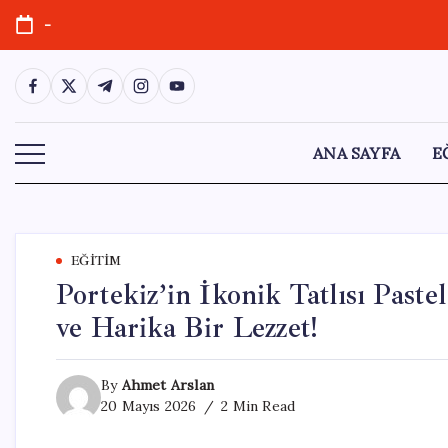
Skip
-
to
content
https://www.facebook.com/
https://twitter.com/
https://t.me/
https://www.instagram.com/
https://youtube.com/
ANA SAYFA
E
EĞITIM
Portekiz’in İkonik Tatlısı Paste
ve Harika Bir Lezzet!
By
Ahmet Arslan
20 Mayıs 2026
2 Min Read