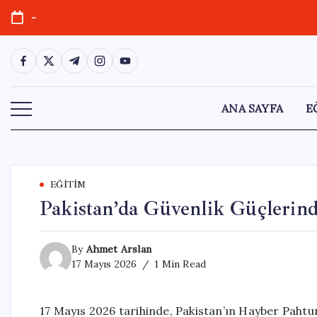
Skip
-
to
content
https://www.facebook.com/
https://twitter.com/
https://t.me/
https://www.instagram.com/
https://youtube.com/
ANA SAYFA
E
EĞITIM
Pakistan’da Güvenlik Güçlerin
By
Ahmet Arslan
17 Mayıs 2026
1 Min Read
17 Mayıs 2026 tarihinde, Pakistan’ın Hayber Pahtun