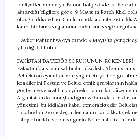
faaliyetler nedeniyle Bannu bölgesinde istihbarat 
aktardığı bilgilere göre, 9 Mayıs’ta Fateh Khel poli
olduğu iddia edilen 5 militan etkisiz hale getirildi
kalıcı bir barış sağlanana kadar süreceği vurguland
Hayber Pahtunhva eyaletinde 9 Mayıs’ta gerçekleş
yitirdiği bildirildi.
PAKİSTAN’DA TERÖR SORUNUNUN KÖKENLERİ
Pakistan’da silahlı saldırılar, özellikle Afganistan
Belucistan eyaletlerinde yoğun bir şekilde görülmek
kendilerini Peştun ve Beluci etnik gruplarının hak
güçlerine ve sivil halka yönelik saldırılar düzenle
Afganistan’da konuşlandığını ve buradan saldırıla
yönetimi, bu iddiaları kabul etmemektedir. Belucis
tarafından gerçekleştirilen saldırılar dikkat çekme
talep etmekte ve bu bölgenin Beluc halkı tarafında