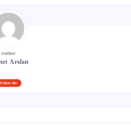
Author
et Arslan
Follow Me