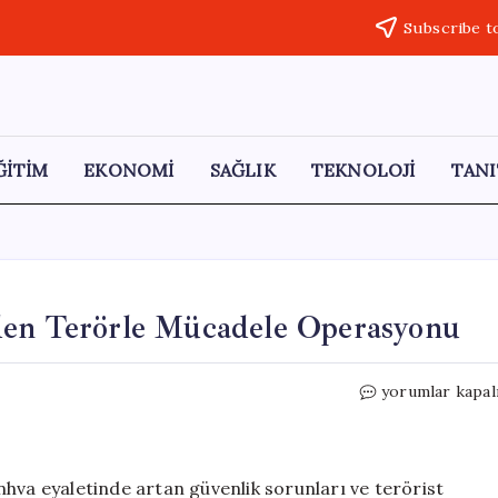
Subscribe t
ĞİTİM
EKONOMİ
SAĞLIK
TEKNOLOJİ
TANI
den Terörle Mücadele Operasyonu
Pakistan’da
yorumlar kapal
Güvenlik
Güçlerinden
Terörle
Mücadele
hva eyaletinde artan güvenlik sorunları ve terörist