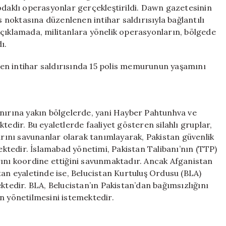
Operasyonu
odaklı operasyonlar gerçekleştirildi. Dawn gazetesinin
için
s noktasına düzenlenen intihar saldırısıyla bağlantılı
. Açıklamada, militanlara yönelik operasyonların, bölgede
ı.
en intihar saldırısında 15 polis memurunun yaşamını
 sınırına yakın bölgelerde, yani Hayber Pahtunhva ve
tedir. Bu eyaletlerde faaliyet gösteren silahlı gruplar,
larını savunanlar olarak tanımlayarak, Pakistan güvenlik
mektedir. İslamabad yönetimi, Pakistan Talibanı’nın (TTP)
rını koordine ettiğini savunmaktadır. Ancak Afganistan
tan eyaletinde ise, Belucistan Kurtuluş Ordusu (BLA)
ktedir. BLA, Belucistan’ın Pakistan’dan bağımsızlığını
n yönetilmesini istemektedir.