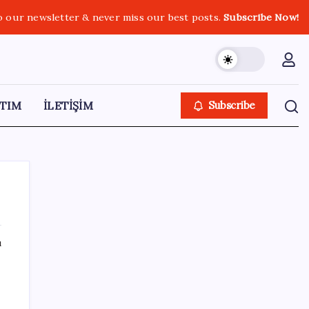
o our newsletter & never miss our best posts.
Subscribe Now!
TIM
İLETİŞİM
Subscribe
ı
SON YAZILAR
Uluslararası öğrencilere 2 yıl ikamet izni