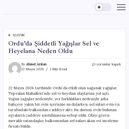
Skip
to
content
EĞITIM
Ordu’da Şiddetli Yağışlar Sel ve
Heyelana Neden Oldu
Ordu’da
By
Ahmet Arslan
yorumlar kapalı
Şiddetli
22 Mayıs 2026
1 Min Read
Yağışlar
Sel
ve
22 Mayıs 2026 tarihinde Ordu’da etkili olan sağanak yağışlar,
Heyelana
Tepealan Mahallesi’nde sel ve heyelan olaylarına yol açtı.
Neden
Oldu
Yoğun yağışlar nedeniyle, yer farklılıkları nedeniyle arka
için
bahçeye yakın bir evin içerisine su dolarken, sel suları evin ön
tarafındaki balkondan caddeye aktı. Bu durum, evde bulunan
eşyaların caddeye savrulmasına sebep oldu. Olayı gören
meraklı vatandaşlar, balkonundan sel suları akan evi inceleme
fırsatı buldu.