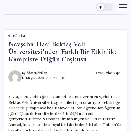
Skip
to
content
EĞITIM
Nevşehir Hacı Bektaş Veli
Üniversitesi’nden Farklı Bir Etkinlik:
Kampüste Düğün Coşkusu
Nevşehir
By
Ahmet Arslan
yorumlar kapalı
Hacı
17 Mayıs 2026
1 Min Read
Bektaş
Veli
Üniversitesi’nden
Yaklaşık 20 yıldır eğitim alanında hizmet veren Nevşehir Hacı
Farklı
Bektaş Veli Üniversitesi, öğrencileri için sıradışı bir etkinliğe
Bir
Etkinlik:
ev sahipliği yapmaya hazırlanıyor. 20 bin öğrencinin öğrenim
Kampüste
gördüğü bu üniversitede, özel bir düğün töreni
Düğün
gerçekleştirilecek. Samsunlu İremnur Şen ile Sudanlı Hafız
Coşkusu
Ahmed, üniversitenin sosyal tesislerinden biri olan Tafana’da
için
hayatlarını birleştirecek. Düğün töreninde ayrıca,