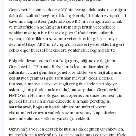
Grynkewich, uzun vadede ABD’nin Avrupa’daki askeri varlığını
daha da azaltabileceğine dikkat çekerek, “İttifakın Avrupa’daki
savunma kapasitesi güçlendikçe, ABD’nin varlığını azaltmak
ve müttefiklerin henüz geliştiremediği kritik yeteneklere
odaklanmak için bir fırsat doğuyor.” ifadelerini kullandı.
Ayrıca, müttefiklerin savunma yeteneklerini geliştirmeye
devam ettikçe, ABD’nin Avrupa’daki askeri yeteneklerini geri
çekip diğer küresel önceliklere yönlenebileceğini belirtti.
Bölgede devam eden Orta Doğu gerginliğine de değinen
Grynkewich, “Hürmüz Boğazı’nda İran’ın düzenlediği
saldırılar, ticari gemilere yönelik tehditler ve enerji akışının
kesintiye uğraması gibi sorunlar mevcut.” dedi. Belçika,
Fransa, Almanya, İtalya ve İngiltere gibi ülkelerin bölgeye
askeri gemi göndermekte olduğunu vurguladı. Grynkewich,
NATO’nun Hürmüz Boğazı’nda operasyon düzenlemesi için
gerekli kararların siyasi düzeyde alınması gerektiğini
hatırlatarak, boğazın kapalı olmasının müttefiklerin
ekonomileri ve uzun vadede savunma sanayi kapasiteleri
üzerinde olumsuz etkiler yarattığını ekledi.
Ukrayna’ya verilen destek konusuna da değinen Grynkewich,
müttefiklerin Kiev’e sürekli destek sağlaması gerektiğini ifade