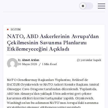
Skip
to
content
EĞITIM
NATO, ABD Askerlerinin Avrupa’dan
Çekilmesinin Savunma Planlarını
Etkilemeyeceğini Açıkladı
NATO,
By
Ahmet Arslan
yorumlar kapalı
ABD
20 Mayıs 2026
1 Min Read
Askerlerinin
Avrupa’dan
Çekilmesinin
NATO Genelkurmay Başkanları Toplantısı, Brüksel’de
Savunma
SACEUR Grynkewich ve NATO Askeri Komite Başkanı Amiral
Planlarını
Etkilemeyeceğini
Giuseppe Cavo Dragone tarafından düzenlendi. Toplantıda,
Açıkladı
ABD’nin Almanya’dan yaklaşık 5 bin askerini geri çekme
için
kararının etkileri üzerine tartışmalar yapıldı. Grynkewich,
Washington’un bu adımının NATO’nun Avrupa’daki savunma
stratejilerini olumsuz etkilemeyeceğini vurguladı.