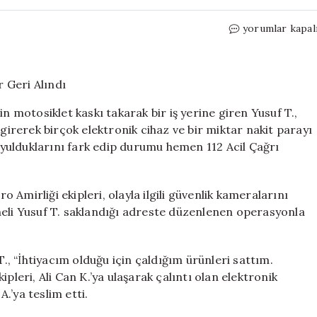
Motosiklet
yorumlar kapal
Kaskıyla
Soygun:
Çalınan
Eşyalar
Geri
n motosiklet kaskı takarak bir iş yerine giren Yusuf T.,
Alındı
 girerek birçok elektronik cihaz ve bir miktar nakit parayı
için
soyulduklarını fark edip durumu hemen 112 Acil Çağrı
ro Amirliği ekipleri, olayla ilgili güvenlik kameralarını
heli Yusuf T. saklandığı adreste düzenlenen operasyonla
, “İhtiyacım olduğu için çaldığım ürünleri sattım.
kipleri, Ali Can K.’ya ulaşarak çalıntı olan elektronik
A.’ya teslim etti.