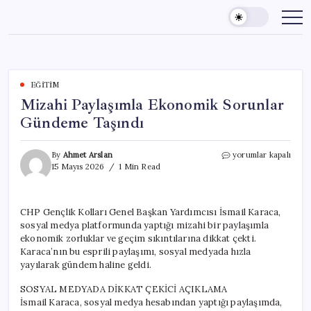
Skip
to
content
EĞITIM
Mizahi Paylaşımla Ekonomik Sorunlar
Gündeme Taşındı
Mizahi
By
Ahmet Arslan
yorumlar kapalı
Paylaşımla
15 Mayıs 2026
1 Min Read
Ekonomik
Sorunlar
Gündeme
CHP Gençlik Kolları Genel Başkan Yardımcısı İsmail Karaca,
Taşındı
sosyal medya platformunda yaptığı mizahi bir paylaşımla
için
ekonomik zorluklar ve geçim sıkıntılarına dikkat çekti.
Karaca’nın bu esprili paylaşımı, sosyal medyada hızla
yayılarak gündem haline geldi.
SOSYAL MEDYADA DİKKAT ÇEKİCİ AÇIKLAMA
İsmail Karaca, sosyal medya hesabından yaptığı paylaşımda,