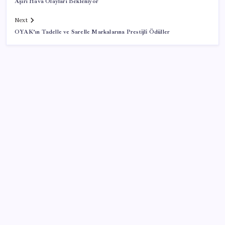
Aşırı Hava Olayları Bekleniyor
Next
OYAK’ın Tadelle ve Sarelle Markalarına Prestijli Ödüller
SON YAZILAR
Uluslararası öğrencilere 2 yıl ikamet izni
Türk şirket, Abu Dabi ile Dubai arasındaki seyahat
süresini 30 dakikaya indiriyor
Otomobil satışlarında sert fren
YENİ Parti, Sinop’ta örgütlenme çalışmalarını