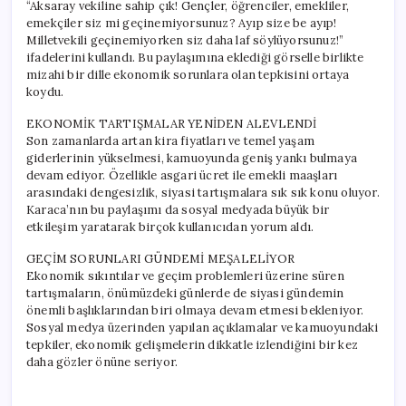
“Aksaray vekiline sahip çık! Gençler, öğrenciler, emekliler,
emekçiler siz mi geçinemiyorsunuz? Ayıp size be ayıp!
Milletvekili geçinemiyorken siz daha laf söylüyorsunuz!”
ifadelerini kullandı. Bu paylaşımına eklediği görselle birlikte
mizahi bir dille ekonomik sorunlara olan tepkisini ortaya
koydu.
EKONOMİK TARTIŞMALAR YENİDEN ALEVLENDİ
Son zamanlarda artan kira fiyatları ve temel yaşam
giderlerinin yükselmesi, kamuoyunda geniş yankı bulmaya
devam ediyor. Özellikle asgari ücret ile emekli maaşları
arasındaki dengesizlik, siyasi tartışmalara sık sık konu oluyor.
Karaca’nın bu paylaşımı da sosyal medyada büyük bir
etkileşim yaratarak birçok kullanıcıdan yorum aldı.
GEÇİM SORUNLARI GÜNDEMİ MEŞALELİYOR
Ekonomik sıkıntılar ve geçim problemleri üzerine süren
tartışmaların, önümüzdeki günlerde de siyasi gündemin
önemli başlıklarından biri olmaya devam etmesi bekleniyor.
Sosyal medya üzerinden yapılan açıklamalar ve kamuoyundaki
tepkiler, ekonomik gelişmelerin dikkatle izlendiğini bir kez
daha gözler önüne seriyor.