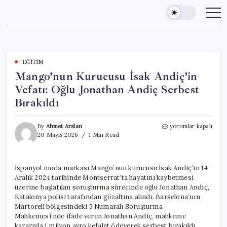
Skip
to
content
EĞITIM
Mango’nun Kurucusu İsak Andiç’in
Vefatı: Oğlu Jonathan Andiç Serbest
Bırakıldı
Mango’nun
By
Ahmet Arslan
yorumlar kapalı
Kurucusu
20 Mayıs 2026
1 Min Read
İsak
Andiç’in
Vefatı:
İspanyol moda markası Mango’nun kurucusu İsak Andiç’in 14
Oğlu
Aralık 2024 tarihinde Montserrat’ta hayatını kaybetmesi
Jonathan
Andiç
üzerine başlatılan soruşturma sürecinde oğlu Jonathan Andiç,
Serbest
Katalonya polisi tarafından gözaltına alındı. Barselona’nın
Bırakıldı
Martorell bölgesindeki 5 Numaralı Soruşturma
için
Mahkemesi’nde ifade veren Jonathan Andiç, mahkeme
kararıyla 1 milyon avro kefalet ödeyerek serbest bırakıldı.