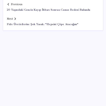
Previous
20 Yaşındaki Gencin Kayıp İhbarı Sonrası Cansız Bedeni Bulundu
Next
Fide Üreticilerine Şok Yasak: “Hepsini Çöpe Atacağım”
SON YAZILAR
UBS Baş Yatırım Sorumlusu’ndan altın tahmini:
Fiyatlardaki düşüşler alım fırsatı yaratıyor
iPhone 18 Pro Fiyatı Ne Kadar Artacak?