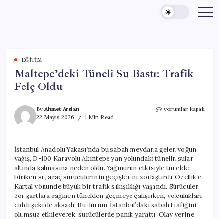
Skip
to
content
EĞITIM
Maltepe’deki Tüneli Su Bastı: Trafik
Felç Oldu
Maltepe’deki
By
Ahmet Arslan
yorumlar kapalı
Tüneli
22 Mayıs 2026
1 Min Read
Su
Bastı:
Trafik
İstanbul Anadolu Yakası’nda bu sabah meydana gelen yoğun
Felç
yağış, D-100 Karayolu Altıntepe yan yolundaki tünelin sular
Oldu
için
altında kalmasına neden oldu. Yağmurun etkisiyle tünelde
biriken su, araç sürücülerinin geçişlerini zorlaştırdı. Özellikle
Kartal yönünde büyük bir trafik sıkışıklığı yaşandı. Sürücüler,
zor şartlara rağmen tünelden geçmeye çalışırken, yolculukları
ciddi şekilde aksadı. Bu durum, İstanbul’daki sabah trafiğini
olumsuz etkileyerek, sürücülerde panik yarattı. Olay yerine