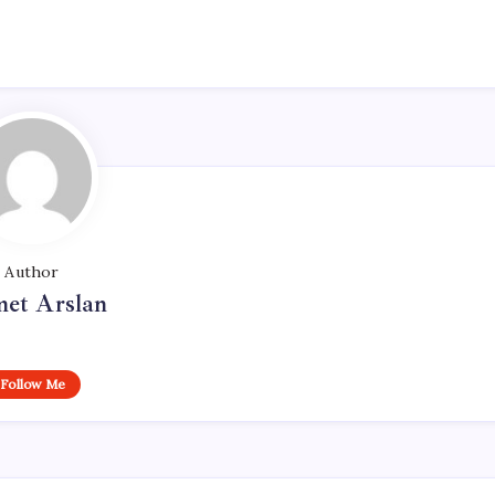
Author
et Arslan
Follow Me