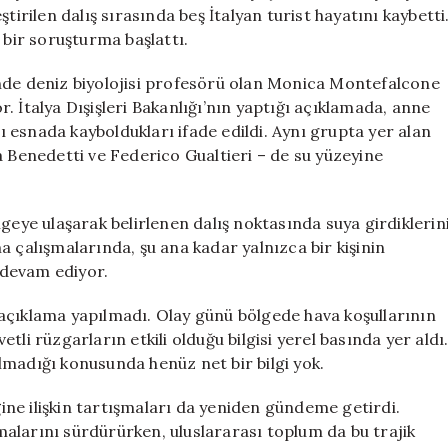
İtalyan
tirilen dalış sırasında beş İtalyan turist hayatını kaybetti
Turist
 bir soruşturma başlattı.
Kayboldu
için
nde deniz biyolojisi profesörü olan Monica Montefalcone
 İtalya Dışişleri Bakanlığı’nın yaptığı açıklamada, anne
rı esnada kayboldukları ifade edildi. Aynı grupta yer alan
a Benedetti ve Federico Gualtieri – de su yüzeyine
geye ulaşarak belirlenen dalış noktasında suya girdiklerin
a çalışmalarında, şu ana kadar yalnızca bir kişinin
r devam ediyor.
açıklama yapılmadı. Olay günü bölgede hava koşullarının
li rüzgarların etkili olduğu bilgisi yerel basında yer aldı
lmadığı konusunda henüz net bir bilgi yok.
iğine ilişkin tartışmaları da yeniden gündeme getirdi.
ışmalarını sürdürürken, uluslararası toplum da bu trajik