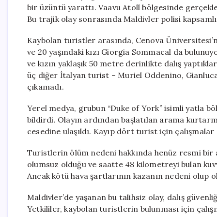
bir üzüntü yarattı. Vaavu Atoll bölgesinde gerçekleş
Bu trajik olay sonrasında Maldivler polisi kapsamlı
Kaybolan turistler arasında, Cenova Üniversitesi’
ve 20 yaşındaki kızı Giorgia Sommacal da bulunuyor.
ve kızın yaklaşık 50 metre derinlikte dalış yaptıkla
üç diğer İtalyan turist – Muriel Oddenino, Gianluc
çıkamadı.
Yerel medya, grubun “Duke of York” isimli yatla böl
bildirdi. Olayın ardından başlatılan arama kurtarm
cesedine ulaşıldı. Kayıp dört turist için çalışmala
Turistlerin ölüm nedeni hakkında henüz resmi bir 
olumsuz olduğu ve saatte 48 kilometreyi bulan kuvvet
Ancak kötü hava şartlarının kazanın nedeni olup o
Maldivler’de yaşanan bu talihsiz olay, dalış güvenl
Yetkililer, kaybolan turistlerin bulunması için çal