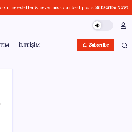
o our newsletter & never miss our best posts.
Subscribe Now!
TIM
İLETİŞİM
Subscribe
ı
SON YAZILAR
İş Bankası’nda üst yönetim değişikliği