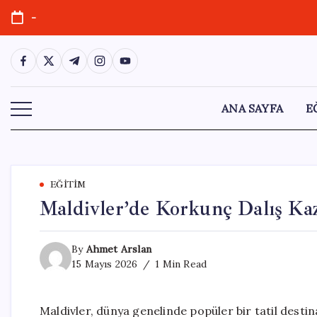
Skip
-
to
content
https://www.facebook.com/
https://twitter.com/
https://t.me/
https://www.instagram.com/
https://youtube.com/
ANA SAYFA
E
EĞITIM
Maldivler’de Korkunç Dalış Kaz
By
Ahmet Arslan
15 Mayıs 2026
1 Min Read
Maldivler, dünya genelinde popüler bir tatil desti