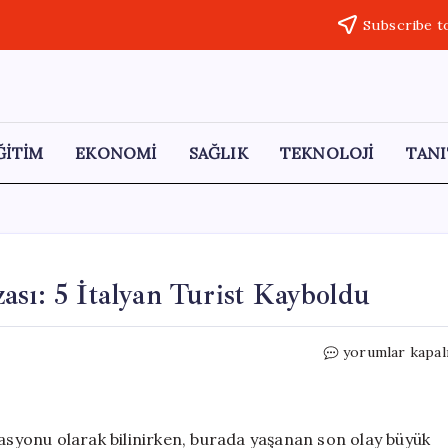
Subscribe t
ĞİTİM
EKONOMİ
SAĞLIK
TEKNOLOJİ
TANI
ası: 5 İtalyan Turist Kayboldu
Maldivler’de
yorumlar kapal
Korkunç
Dalış
Kazası:
5
nasyonu olarak bilinirken, burada yaşanan son olay büyük