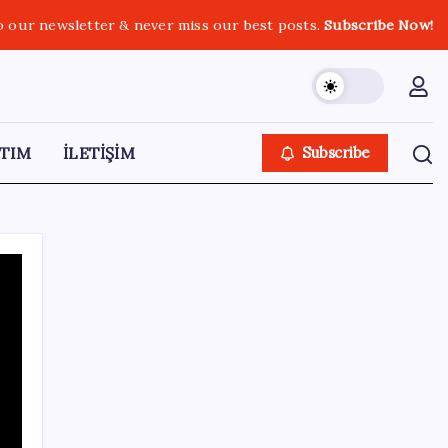
o our newsletter & never miss our best posts.
Subscribe Now!
TIM
İLETİŞİM
Subscribe
SON YAZILAR
ASELSAN, Avrupa’nın En Büyük Hava
Savunma Tesisi Oğulbey’i Geliştiriyor