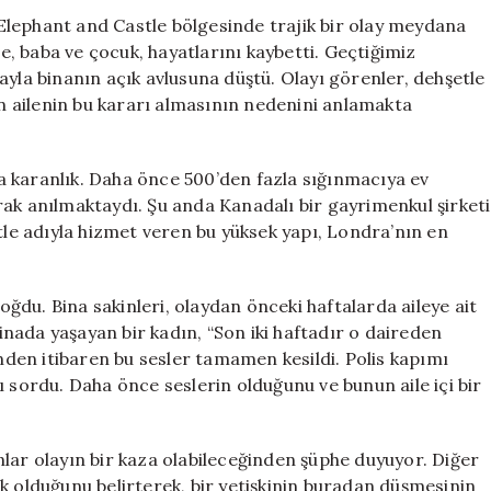
Ölüm
Elephant and Castle bölgesinde trajik bir olay meydana
Olayı
ne, baba ve çocuk, hayatlarını kaybetti. Geçtiğimiz
için
ayla binanın açık avlusuna düştü. Olayı görenler, dehşetle
an ailenin bu kararı almasının nedenini anlamakta
 karanlık. Daha önce 500’den fazla sığınmacıya ev
rak anılmaktaydı. Şu anda Kanadalı bir gayrimenkul şirketi
e adıyla hizmet veren bu yüksek yapı, Londra’nın en
du. Bina sakinleri, olaydan önceki haftalarda aileye ait
binada yaşayan bir kadın, “Son iki haftadır o daireden
den itibaren bu sesler tamamen kesildi. Polis kapımı
ı sordu. Daha önce seslerin olduğunu ve bunun aile içi bir
lar olayın bir kaza olabileceğinden şüphe duyuyor. Diğer
k olduğunu belirterek, bir yetişkinin buradan düşmesinin