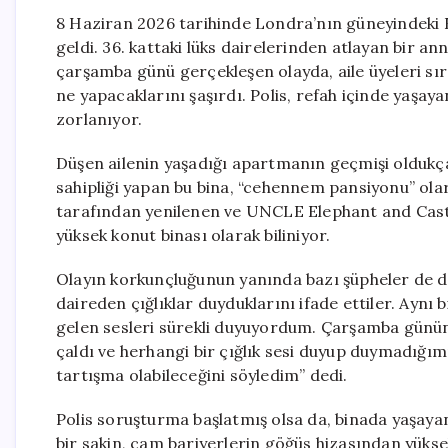
8 Haziran 2026 tarihinde Londra’nın güneyindeki 
geldi. 36. kattaki lüks dairelerinden atlayan bir an
çarşamba günü gerçekleşen olayda, aile üyeleri sır
ne yapacaklarını şaşırdı. Polis, refah içinde yaşay
zorlanıyor.
Düşen ailenin yaşadığı apartmanın geçmişi oldukça
sahipliği yapan bu bina, “cehennem pansiyonu” ola
tarafından yenilenen ve UNCLE Elephant and Castl
yüksek konut binası olarak biliniyor.
Olayın korkunçluğunun yanında bazı şüpheler de doğ
daireden çığlıklar duyduklarını ifade ettiler. Aynı 
gelen sesleri sürekli duyuyordum. Çarşamba günün
çaldı ve herhangi bir çığlık sesi duyup duymadığım
tartışma olabileceğini söyledim” dedi.
Polis soruşturma başlatmış olsa da, binada yaşayan
bir sakin, cam bariyerlerin göğüs hizasından yükse