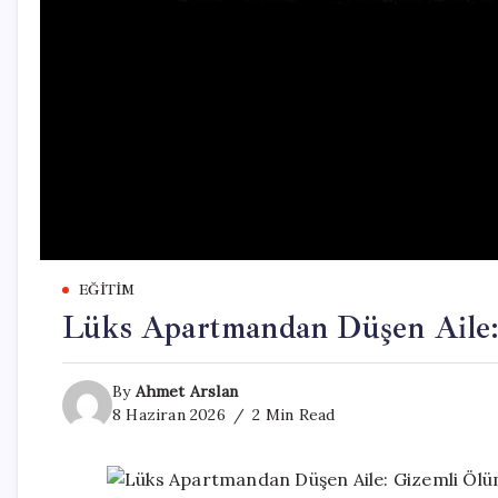
EĞITIM
Lüks Apartmandan Düşen Aile:
By
Ahmet Arslan
8 Haziran 2026
2 Min Read