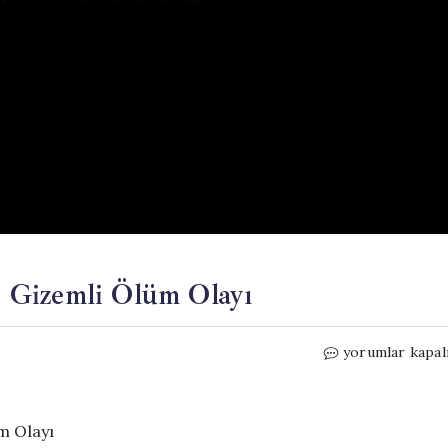
 Gizemli Ölüm Olayı
Lüks
yorumlar kapal
Apartmandan
Düşen
Aile:
Gizemli