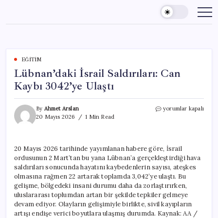
Skip
to
content
EĞITIM
Lübnan’daki İsrail Saldırıları: Can
Kaybı 3042’ye Ulaştı
Lübnan’daki
By
Ahmet Arslan
yorumlar kapalı
İsrail
20 Mayıs 2026
1 Min Read
Saldırıları:
Can
Kaybı
20 Mayıs 2026 tarihinde yayımlanan habere göre, İsrail
3042’ye
ordusunun 2 Mart’tan bu yana Lübnan’a gerçekleştirdiği hava
Ulaştı
için
saldırıları sonucunda hayatını kaybedenlerin sayısı, ateşkes
olmasına rağmen 22 artarak toplamda 3,042’ye ulaştı. Bu
gelişme, bölgedeki insani durumu daha da zorlaştırırken,
uluslararası toplumdan artan bir şekilde tepkiler gelmeye
devam ediyor. Olayların gelişimiyle birlikte, sivil kayıpların
artışı endişe verici boyutlara ulaşmış durumda. Kaynak: AA /