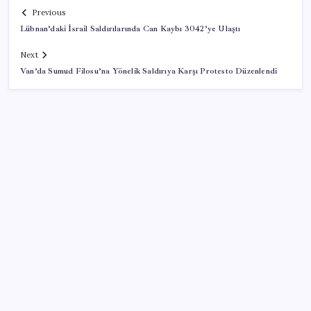
Previous
Lübnan’daki İsrail Saldırılarında Can Kaybı 3042’ye Ulaştı
Next
Van’da Sumud Filosu’na Yönelik Saldırıya Karşı Protesto Düzenlendi
SON YAZILAR
İş Bankası’nda üst yönetim değişikliği
ASELSAN, Avrupa’nın En Büyük Hava Savunma Tesisi
Oğulbey’i Geliştiriyor