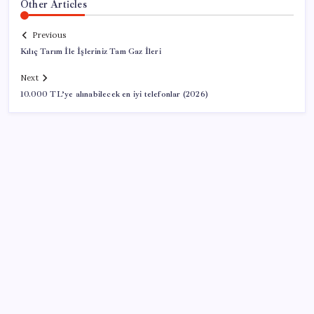
Other Articles
Previous
Kılıç Tarım İle İşleriniz Tam Gaz İleri
Next
10.000 TL’ye alınabilecek en iyi telefonlar (2026)
SON YAZILAR
Uluslararası öğrencilere 2 yıl ikamet izni
Türk şirket, Abu Dabi ile Dubai arasındaki seyahat