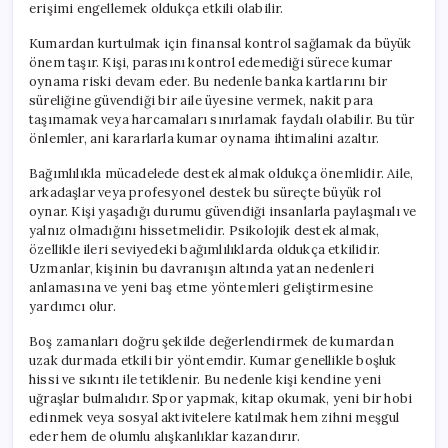
erişimi engellemek oldukça etkili olabilir.
Kumardan kurtulmak için finansal kontrol sağlamak da büyük
önem taşır. Kişi, parasını kontrol edemediği sürece kumar
oynama riski devam eder. Bu nedenle banka kartlarını bir
süreliğine güvendiği bir aile üyesine vermek, nakit para
taşımamak veya harcamaları sınırlamak faydalı olabilir. Bu tür
önlemler, ani kararlarla kumar oynama ihtimalini azaltır.
Bağımlılıkla mücadelede destek almak oldukça önemlidir. Aile,
arkadaşlar veya profesyonel destek bu süreçte büyük rol
oynar. Kişi yaşadığı durumu güvendiği insanlarla paylaşmalı ve
yalnız olmadığını hissetmelidir. Psikolojik destek almak,
özellikle ileri seviyedeki bağımlılıklarda oldukça etkilidir.
Uzmanlar, kişinin bu davranışın altında yatan nedenleri
anlamasına ve yeni baş etme yöntemleri geliştirmesine
yardımcı olur.
Boş zamanları doğru şekilde değerlendirmek de kumardan
uzak durmada etkili bir yöntemdir. Kumar genellikle boşluk
hissi ve sıkıntı ile tetiklenir. Bu nedenle kişi kendine yeni
uğraşlar bulmalıdır. Spor yapmak, kitap okumak, yeni bir hobi
edinmek veya sosyal aktivitelere katılmak hem zihni meşgul
eder hem de olumlu alışkanlıklar kazandırır.