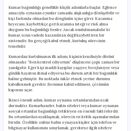
Kumar bağımlılığı genellikle küçük adımlarla başlar. Eğlence
amacıyla oynanan oyunlar zamanla alışkanlığa dönüşebilir ve
kişi farkında olmadan bu döngünün içine girer. Kazanma
heyecanı, kaybettikçe geri kazanma isteği ve risk alma
duygusu bu bağımlılığı besler. Ancak unutulmamalıdır ki
kumar, uzun vadede kazandıran değil kaybettiren bir
sistemdir. Bu gerçeği kabul etmek, kurtuluş sürecinin
temelidir.
Kumardan kurtulmanın ilk adımı, kişinin kendisiyle dürüst
olmasıdır. “Ben kontrol ediyorum” düşüncesi çoğu zaman bir
yanılgıdır. Eğer kişi maddi kayıplar yaşıyor, borçlanıyor veya
günlük hayatını ihmal ediyorsa bu durum artık bir bağımlılık
haline gelmiştir. Bu noktada inkâr etmek yerine durumu
kabullenmek gerekir. Sorunun kabul edilmesi, çözümün
kapısını açar.
İkinci önemli adım, kumar oynama ortamlarından uzak
durmaktır. Kumarhaneler, bahis siteleri veya kumar oynanan
sosyal ortamlar bağımlılığı tetikleyen en önemli faktörlerdir.
Bu ortamlardan uzaklaşmak, sürecin en kritik aşamalarından
biridir. Özellikle online bahis oynayan kişiler için telefon ve
bilgisayar kullanımını sınırlamak, gerekirse ilgili sitelere