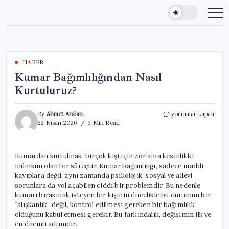
Skip
to
content
HABER
Kumar Bağımlılığından Nasıl
Kurtuluruz?
Kumar
By
Ahmet Arslan
yorumlar kapalı
Bağımlılığından
22 Nisan 2026
3 Min Read
Nasıl
Kurtuluruz?
için
Kumardan kurtulmak, birçok kişi için zor ama kesinlikle
mümkün olan bir süreçtir. Kumar bağımlılığı, sadece maddi
kayıplara değil; aynı zamanda psikolojik, sosyal ve ailevi
sorunlara da yol açabilen ciddi bir problemdir. Bu nedenle
kumarı bırakmak isteyen bir kişinin öncelikle bu durumun bir
“alışkanlık” değil, kontrol edilmesi gereken bir bağımlılık
olduğunu kabul etmesi gerekir. Bu farkındalık, değişimin ilk ve
en önemli adımıdır.