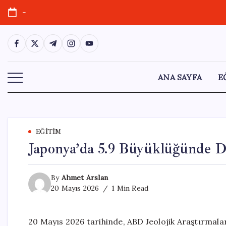
Skip
-
to
content
https://www.facebook.com/
https://twitter.com/
https://t.me/
https://www.instagram.com/
https://youtube.com/
ANA SAYFA
E
EĞITIM
Japonya’da 5.9 Büyüklüğünde 
By
Ahmet Arslan
20 Mayıs 2026
1 Min Read
20 Mayıs 2026 tarihinde, ABD Jeolojik Araştırmala