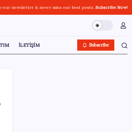
o our newsletter & never miss our best posts.
Subscribe Now!
TIM
İLETİŞİM
Subscribe
ı
SON YAZILAR
İş Bankası’nda üst yönetim değişikliği