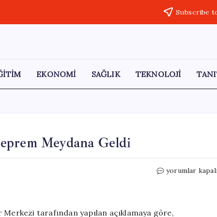
Subscribe t
ĞİTİM
EKONOMİ
SAĞLIK
TEKNOLOJİ
TANI
Deprem Meydana Geldi
Japonya’da
yorumlar kapal
5.9
Büyüklüğünde
Deprem
Meydana
r Merkezi tarafından yapılan açıklamaya göre,