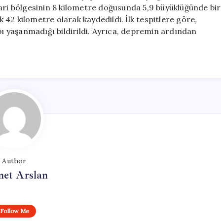
Geldi
i bölgesinin 8 kilometre doğusunda 5,9 büyüklüğünde bir
için
42 kilometre olarak kaydedildi. İlk tespitlere göre,
 yaşanmadığı bildirildi. Ayrıca, depremin ardından
Author
et Arslan
Follow Me