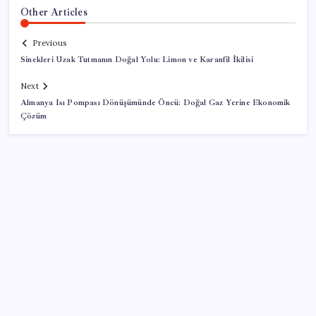
Other Articles
Previous
Sinekleri Uzak Tutmanın Doğal Yolu: Limon ve Karanfil İkilisi
Next
Almanya Isı Pompası Dönüşümünde Öncü: Doğal Gaz Yerine Ekonomik
Çözüm
SON YAZILAR
Köprülere talip olan Fransız şirket komşunun