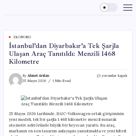
Skip
to
content
EKONOMI
İstanbul’dan Diyarbakır’a Tek Şarjla
Ulaşan Araç Tanıtıldı: Menzili 1468
Kilometre
İstanbul’dan
By
Ahmet Arslan
yorumlar kapalı
Diyarbakır’a
25 Mayıs 2026
1 Min Read
Tek
Şarjla
Ulaşan
Araç
Tanıtıldı:
Menzili
25 Mayıs 2026 tarihinde, SAIC-Volkswagen ortak girişiminin
1468
yeni modeli, tek bir şarjla 1.468 kilometre menzil sunarak
Kilometre
otomotiv sektöründe büyük bir heyecan yarattı. Bu araç,
için
markanın en son tasarım anlayışını yansıtmakta ve yeni hibrit