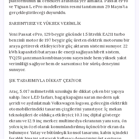
platformunun ilk örnekleri arasında yer almakta. Passat ePro
ve Tiguan L ePro modellerinin resmi tanıtımının 29 Mayıs’ta
gerçekleştirileceği duyuruldu.
SARSINTISIZ VE YÜKSEK VERİMLİK
Yeni Passat ePro, 129 beygir gücünde 1.5 litrelik EA211 turbo
benzinli motor ile 197 beygir güç üreten elektrik motorunu bir
araya getirerek etkileyici bir güç aktarım sistemi sunuyor. 22
kWh kapasiteli bataryası ile enerji sağlayan hibrit sistem,
TQ251 şanzıman kombinasyonu sayesinde hem yüksek yakıt
verimliliği sağlıyor hem de sarsıntısız bir sürüş deneyimi
sunuyor.
ŞIK TASARIMIYLA DİKKAT ÇEKİYOR
Araç, 5.017 milimetrelik uzunluğu ile dikkat çeken bir yapıya
sahip. İnce LED farları, bagaj kapağını saran modern ışık
şeridi ve aydınlatmalı Volkswagen logosu, geleceğin elektrikli
otomobillerindeki tasarım çizgilerini yansıtıyor. İç mekan
teknolojileri de oldukça etkileyici; 10.3 inç dijital gösterge
ekranı ve 12.9 inç merkez multimedya ekranının yanı sıra, ön
yolcu için özel olarak konumlandırılmış üçüncü bir ekran da
bulunuyor. Yatay ve bütünleşik konsol tasarımı, kabin içindeki
ferahlık hissini artırarak kullanıcı deneyimini üst seviyeye