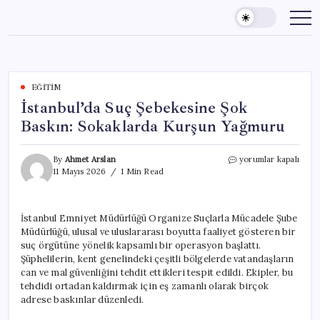
Skip
to
content
EĞITIM
İstanbul’da Suç Şebekesine Şok
Baskın: Sokaklarda Kurşun Yağmuru
İstanbul’da
By
Ahmet Arslan
yorumlar kapalı
Suç
11 Mayıs 2026
1 Min Read
Şebekesine
Şok
Baskın:
İstanbul Emniyet Müdürlüğü Organize Suçlarla Mücadele Şube
Sokaklarda
Müdürlüğü, ulusal ve uluslararası boyutta faaliyet gösteren bir
Kurşun
Yağmuru
suç örgütüne yönelik kapsamlı bir operasyon başlattı.
için
Şüphelilerin, kent genelindeki çeşitli bölgelerde vatandaşların
can ve mal güvenliğini tehdit ettikleri tespit edildi. Ekipler, bu
tehdidi ortadan kaldırmak için eş zamanlı olarak birçok
adrese baskınlar düzenledi.