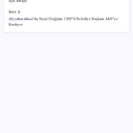
İçin Anlaştı
Next
Afyonkarahisar’da Siyasi Değişim: CHP’li Belediye Başkanı AKP’ye
Katılıyor
SON YAZILAR
İş Bankası’nda üst yönetim değişikliği
ASELSAN, Avrupa’nın En Büyük Hava Savunma Tesisi
Oğulbey’i Geliştiriyor
UBS Baş Yatırım Sorumlusu’ndan altın tahmini: