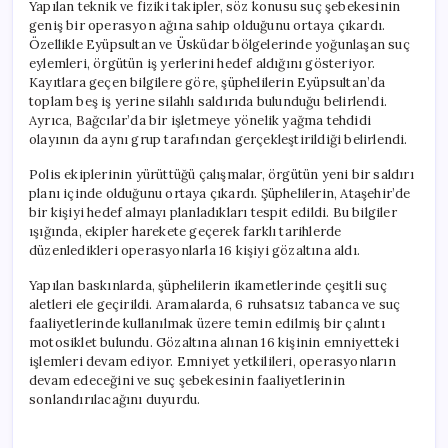
Yapılan teknik ve fiziki takipler, söz konusu suç şebekesinin
geniş bir operasyon ağına sahip olduğunu ortaya çıkardı.
Özellikle Eyüpsultan ve Üsküdar bölgelerinde yoğunlaşan suç
eylemleri, örgütün iş yerlerini hedef aldığını gösteriyor.
Kayıtlara geçen bilgilere göre, şüphelilerin Eyüpsultan’da
toplam beş iş yerine silahlı saldırıda bulunduğu belirlendi.
Ayrıca, Bağcılar’da bir işletmeye yönelik yağma tehdidi
olayının da aynı grup tarafından gerçekleştirildiği belirlendi.
Polis ekiplerinin yürüttüğü çalışmalar, örgütün yeni bir saldırı
planı içinde olduğunu ortaya çıkardı. Şüphelilerin, Ataşehir’de
bir kişiyi hedef almayı planladıkları tespit edildi. Bu bilgiler
ışığında, ekipler harekete geçerek farklı tarihlerde
düzenledikleri operasyonlarla 16 kişiyi gözaltına aldı.
Yapılan baskınlarda, şüphelilerin ikametlerinde çeşitli suç
aletleri ele geçirildi. Aramalarda, 6 ruhsatsız tabanca ve suç
faaliyetlerinde kullanılmak üzere temin edilmiş bir çalıntı
motosiklet bulundu. Gözaltına alınan 16 kişinin emniyetteki
işlemleri devam ediyor. Emniyet yetkilileri, operasyonların
devam edeceğini ve suç şebekesinin faaliyetlerinin
sonlandırılacağını duyurdu.