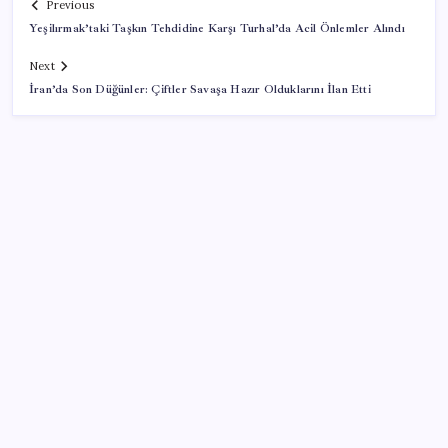
Previous
Yeşilırmak’taki Taşkın Tehdidine Karşı Turhal’da Acil Önlemler Alındı
Next
İran’da Son Düğünler: Çiftler Savaşa Hazır Olduklarını İlan Etti
SON YAZILAR
İş Bankası’nda üst yönetim değişikliği
ASELSAN, Avrupa’nın En Büyük Hava Savunma Tesisi
Oğulbey’i Geliştiriyor
UBS Baş Yatırım Sorumlusu’ndan altın tahmini: