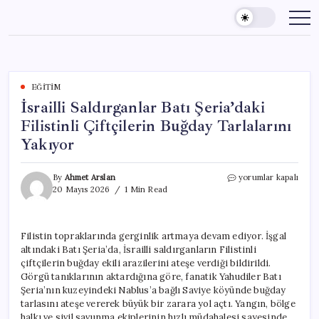
Skip
to
content
EĞITIM
İsrailli Saldırganlar Batı Şeria’daki
Filistinli Çiftçilerin Buğday Tarlalarını
Yakıyor
İsrailli
By
Ahmet Arslan
yorumlar kapalı
Saldırganlar
20 Mayıs 2026
1 Min Read
Batı
Şeria’daki
Filistinli
Filistin topraklarında gerginlik artmaya devam ediyor. İşgal
Çiftçilerin
altındaki Batı Şeria’da, İsrailli saldırganların Filistinli
Buğday
Tarlalarını
çiftçilerin buğday ekili arazilerini ateşe verdiği bildirildi.
Yakıyor
Görgü tanıklarının aktardığına göre, fanatik Yahudiler Batı
için
Şeria’nın kuzeyindeki Nablus’a bağlı Saviye köyünde buğday
tarlasını ateşe vererek büyük bir zarara yol açtı. Yangın, bölge
halkı ve sivil savunma ekiplerinin hızlı müdahalesi sayesinde