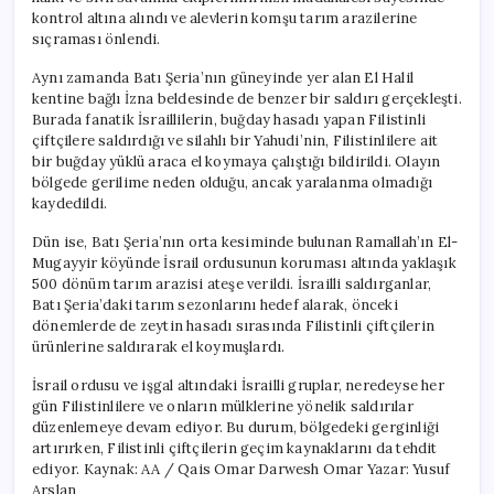
kontrol altına alındı ve alevlerin komşu tarım arazilerine
sıçraması önlendi.
Aynı zamanda Batı Şeria’nın güneyinde yer alan El Halil
kentine bağlı İzna beldesinde de benzer bir saldırı gerçekleşti.
Burada fanatik İsraillilerin, buğday hasadı yapan Filistinli
çiftçilere saldırdığı ve silahlı bir Yahudi’nin, Filistinlilere ait
bir buğday yüklü araca el koymaya çalıştığı bildirildi. Olayın
bölgede gerilime neden olduğu, ancak yaralanma olmadığı
kaydedildi.
Dün ise, Batı Şeria’nın orta kesiminde bulunan Ramallah’ın El-
Mugayyir köyünde İsrail ordusunun koruması altında yaklaşık
500 dönüm tarım arazisi ateşe verildi. İsrailli saldırganlar,
Batı Şeria’daki tarım sezonlarını hedef alarak, önceki
dönemlerde de zeytin hasadı sırasında Filistinli çiftçilerin
ürünlerine saldırarak el koymuşlardı.
İsrail ordusu ve işgal altındaki İsrailli gruplar, neredeyse her
gün Filistinlilere ve onların mülklerine yönelik saldırılar
düzenlemeye devam ediyor. Bu durum, bölgedeki gerginliği
artırırken, Filistinli çiftçilerin geçim kaynaklarını da tehdit
ediyor. Kaynak: AA / Qais Omar Darwesh Omar Yazar: Yusuf
Arslan