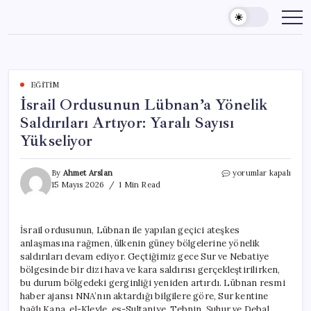
Skip
to
content
EĞITIM
İsrail Ordusunun Lübnan’a Yönelik
Saldırıları Artıyor: Yaralı Sayısı
Yükseliyor
İsrail
By
Ahmet Arslan
yorumlar kapalı
Ordusunun
15 Mayıs 2026
1 Min Read
Lübnan’a
Yönelik
Saldırıları
İsrail ordusunun, Lübnan ile yapılan geçici ateşkes
Artıyor:
anlaşmasına rağmen, ülkenin güney bölgelerine yönelik
Yaralı
Sayısı
saldırıları devam ediyor. Geçtiğimiz gece Sur ve Nebatiye
Yükseliyor
bölgesinde bir dizi hava ve kara saldırısı gerçekleştirilirken,
için
bu durum bölgedeki gerginliği yeniden artırdı. Lübnan resmi
haber ajansı NNA’nın aktardığı bilgilere göre, Sur kentine
bağlı Kana, el-Kleyle, es-Sultaniye, Tebnin, Şuhur ve Debal