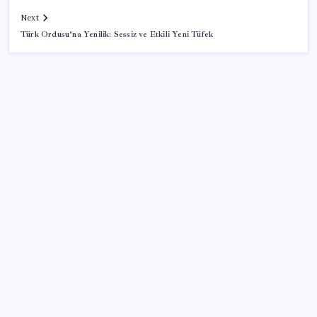
Next
Türk Ordusu’na Yenilik: Sessiz ve Etkili Yeni Tüfek
SON YAZILAR
İş Bankası’nda üst yönetim değişikliği
ASELSAN, Avrupa’nın En Büyük Hava Savunma Tesisi
Oğulbey’i Geliştiriyor
UBS Baş Yatırım Sorumlusu’ndan altın tahmini:
Fiyatlardaki düşüşler alım fırsatı yaratıyor