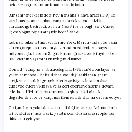
beldeleri ağır bombardıman altında kaldı.
Sur şehir merkezinde bir evin insansız hava aracı (İHA) ile
vurulması sonucu çıkan yangında çok sayıda sivilin
yaralandığı belirtildi. Ayrıca, Nebatiye’ye bağlı Bint Cubeyl
ilçesi yoğun topçu ateşiyle hedef alındı.
Lübnan hükümetinin verilerine göre, Mart ayından bu yana
süren çatışmalar nedeniyle yerinden edilenlerin sayısı 1
milyonu aştı. Lübnan Sağlık Bakanlığı ise son iki ayda 2 bin
900 kişinin yaşamını yitirdiğini duyurdu.
Donald Trump’ın arabuluculuğuyla 17 Nisan’da başlayan ve
yakın zamanda 3 hafta daha uzatıldığı açıklanan geçici
ateşkes, sahadaki gerçekliklerle çelişiyor. İsrail ordusu,
güneyde evleri yıkmaya ve askeri operasyonlarına devam
ederken, Hizbullah bu durumu ateşkes ihlali olarak
değerlendiriyor ve karşı misilleme saldırılarına devam ediyor.
Gelişmelerin yakından takip edildiği bu süreç, Lübnan halkı
için ciddi bir insani kriz yaratırken, uluslararası toplumun
dikkatini çekiyor.