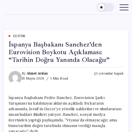
Skip
to
content
EĞITIM
İspanya Başbakanı Sanchez’den
Eurovision Boykotu Açıklaması:
“Tarihin Doğru Yanında Olacağız”
İspanya
By
Ahmet Arslan
yorumlar kapalı
Başbakanı
15 Mayıs 2026
1 Min Read
Sanchez’den
Eurovision
Boykotu
İspanya Başbakanı Pedro Sanchez, Eurovision Şarkı
Açıklaması:
Yarışması’na katılmayacaklarını açıkladı. Bu kararın
“Tarihin
Doğru
arkasında, İsrail’in Gazze’ye yönelik saldırıları ve uluslararası
Yanında
insan hakları ihlalleri yatıyor. Sanchez, sosyal medya
Olacağız”
üzerinden yaptığı paylaşımda, “Viyana’da olmayacağız ama
için
bunu tarihin doğru tarafında olmanın verdiği inançla
yapacağız” dedi.