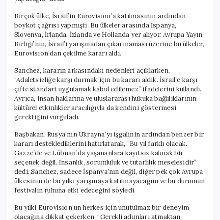
Birçok ülke, İsrail’in Eurovision’a katılmasının ardından
boykot çağrısı yapmıştı. Bu ülkeler arasında İspanya,
Slovenya, İrlanda, İzlanda ve Hollanda yer alıyor. Avrupa Yayın
Birliği’nin, İsrail’i yarışmadan çıkarmaması üzerine bu ülkeler,
Eurovision’dan çekilme kararı aldı.
Sanchez, kararın arkasındaki nedenleri açıklarken,
“Adaletsizliğe karşı durmak için bu kararı aldık. İsrail’e karşı
çifte standart uygulamak kabul edilemez” ifadelerini kullandı.
Ayrıca, insan haklarına ve uluslararası hukuka bağlılıklarının
kültürel etkinlikler aracılığıyla da kendini göstermesi
gerektiğini vurguladı.
Başbakan, Rusya’nın Ukrayna’yı işgalinin ardından benzer bir
kararı desteklediklerini hatırlatarak, “Bu yıl farklı olacak.
Gazze’de ve Lübnan’da yaşananlara kayıtsız kalmak bir
seçenek değil. İnsanlık, sorumluluk ve tutarlılık meselesidir”
dedi. Sanchez, sadece İspanya’nın değil, diğer pek çok Avrupa
ülkesinin de bu yılki yarışmaya katılmayacağını ve bu durumun
festivalin ruhuna etki edeceğini söyledi.
Bu yılki Eurovision’un herkes için unutulmaz bir deneyim
olacağına dikkat çekerken, “Gerekli adımları atmaktan