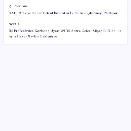
Previous
BAE, 2027’ye Kadar Petrol İhracatını İki Katına Çıkarmayı Planlıyor
Next
İki Profesörden Korkutan Uyarı: 29 Yıl Sonra Gelen ‘Süper El Nino’ ile
Aşırı Hava Olayları Bekleniyor
SON YAZILAR
Uluslararası öğrencilere 2 yıl ikamet izni
Türk şirket, Abu Dabi ile Dubai arasındaki seyahat
süresini 30 dakikaya indiriyor