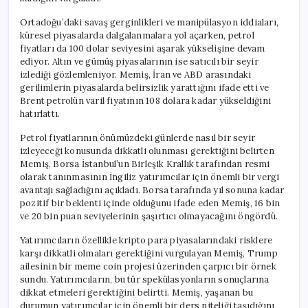
için
Ortadoğu’daki savaş gerginlikleri ve manipülasyon iddiaları,
küresel piyasalarda dalgalanmalara yol açarken, petrol
fiyatları da 100 dolar seviyesini aşarak yükselişine devam
ediyor. Altın ve gümüş piyasalarının ise satıcılı bir seyir
izlediği gözlemleniyor. Memiş, İran ve ABD arasındaki
gerilimlerin piyasalarda belirsizlik yarattığını ifade etti ve
Brent petrolün varil fiyatının 108 dolara kadar yükseldiğini
hatırlattı.
Petrol fiyatlarının önümüzdeki günlerde nasıl bir seyir
izleyeceği konusunda dikkatli olunması gerektiğini belirten
Memiş, Borsa İstanbul’un Birleşik Krallık tarafından resmi
olarak tanınmasının İngiliz yatırımcılar için önemli bir vergi
avantajı sağladığını açıkladı. Borsa tarafında yıl sonuna kadar
pozitif bir beklenti içinde olduğunu ifade eden Memiş, 16 bin
ve 20 bin puan seviyelerinin şaşırtıcı olmayacağını öngördü.
Yatırımcıların özellikle kripto para piyasalarındaki risklere
karşı dikkatli olmaları gerektiğini vurgulayan Memiş, Trump
ailesinin bir meme coin projesi üzerinden çarpıcı bir örnek
sundu. Yatırımcıların, bu tür spekülasyonların sonuçlarına
dikkat etmeleri gerektiğini belirtti. Memiş, yaşanan bu
durumun yatırımcılar için önemli bir ders niteliği taşıdığını