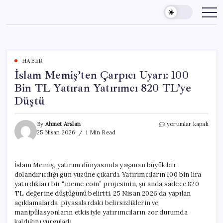
Skip
to
content
HABER
İslam Memiş’ten Çarpıcı Uyarı: 100
Bin TL Yatıran Yatırımcı 820 TL’ye
Düştü
İslam
By
Ahmet Arslan
yorumlar kapalı
Memiş’ten
25 Nisan 2026
1 Min Read
Çarpıcı
Uyarı:
100
İslam Memiş, yatırım dünyasında yaşanan büyük bir
Bin
dolandırıcılığı gün yüzüne çıkardı. Yatırımcıların 100 bin lira
TL
Yatıran
yatırdıkları bir “meme coin” projesinin, şu anda sadece 820
Yatırımcı
TL değerine düştüğünü belirtti. 25 Nisan 2026’da yapılan
820
açıklamalarda, piyasalardaki belirsizliklerin ve
TL’ye
manipülasyonların etkisiyle yatırımcıların zor durumda
Düştü
kaldığını vurguladı.