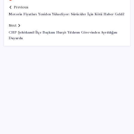
Previous
Motorin Fiyatları Yeniden Yükseliyor: Sürücüler İçin Kötü Haber Geldi!
Next
CHP Şehitkamil İlçe Başkanı Hurşit Yıldırım Görevinden Ayrıldığını
Duyurdu
SON YAZILAR
İş Bankası’nda üst yönetim değişikliği
ASELSAN, Avrupa’nın En Büyük Hava Savunma Tesisi
Oğulbey’i Geliştiriyor