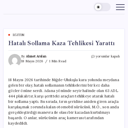
Skip
to
content
EĞITIM
Hatalı Sollama Kaza Tehlikesi Yarattı
Hatalı
By
Ahmet Arslan
yorumlar kapalı
Sollama
18 Mayıs 2026
1 Min Read
Kaza
Tehlikesi
Yarattı
18 Mayıs 2026 tarihinde Niğde-Ulukışla kara yolunda meydana
için
gelen bir olay, hatalı sollamanın tehlikelerini bir kez daha
gözler önüne serdi. Adana yönünde seyir halinde olan 63 ADL
444 plakalı tır, karşı şeritteki araçları tehlikeye atarak hatalı
bir sollama yaptı. Bu sırada, tırın şeridine aniden giren araçla
karşılaşmak zorunda kalan otomobil sürücüsü, M.Ö., son anda
gerçekleştirdiği manevra ile olası bir kazadan kurtulmayı
başardı. O anlar, sürücünün araç kamerası tarafından
kaydedildi.